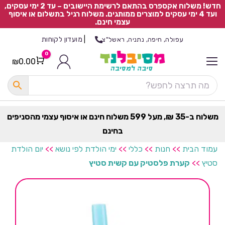
חדש! משלוח אקספרס בהתאם לרשימת היישובים – עד 2 ימי עסקים,
ועד 4 ימי עסקים למוצרים ממותגים. משלוח רגיל בתשלום או איסוף
עצמי חינם.
|
מועדון לקוחות
עפולה, חיפה, נתניה, ראשל"צ
0
₪
0.00
Cart
כ
ל
ה
ק
ט
משלוח ב-35 ₪, מעל 599 משלוח חינם או איסוף עצמי מהסניפים
ר
בחינם
ת
עמוד הבית
>>
חנות
>>
כללי
>>
ימי הולדת לפי נושא
>>
יום הולדת
סטיץ
>>
קערת פלסטיק עם קשית סטיץ