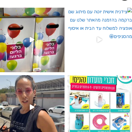
 לחברי מועדון ומצטרפים חדשים🤍
גילוי מין העובר רק במסיבלנד !! קיים