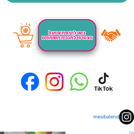
בואו להרוויח איתנו!
הצטרפו לתכנית השותפים
mesibalend
 לחברי מועדון ומצטרפים חדשים🤍