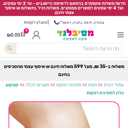
חדש! משלוח אקספרס בהתאם לרשימת היישובים – עד 2 ימי עסקים,
ועד 4 ימי עסקים למוצרים ממותגים. משלוח רגיל בתשלום או איסוף
עצמי חינם.
|
מועדון לקוחות
עפולה, חיפה, נתניה, ראשל"צ
0
₪
0.00
Cart
כ
ל
ה
ק
ט
משלוח ב-35 ₪, מעל 599 משלוח חינם או איסוף עצמי מהסניפים
ר
בחינם
ת
עמוד הבית
>>
חנות
>>
מסיבת רווקות
>>
מוצרים לכלה
>>
קעקוע
כלה למסיבת רווקות