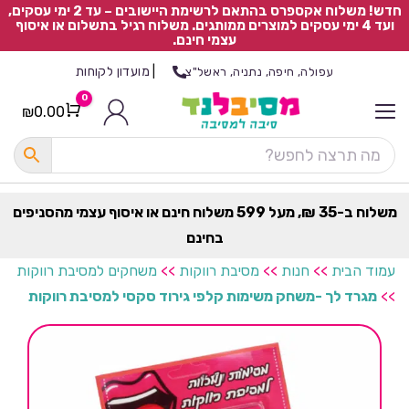
חדש! משלוח אקספרס בהתאם לרשימת היישובים – עד 2 ימי עסקים,
ועד 4 ימי עסקים למוצרים ממותגים. משלוח רגיל בתשלום או איסוף
עצמי חינם.
|
מועדון לקוחות
עפולה, חיפה, נתניה, ראשל"צ
0
₪
0.00
Cart
כ
ל
ה
ק
ט
משלוח ב-35 ₪, מעל 599 משלוח חינם או איסוף עצמי מהסניפים
ר
בחינם
ת
עמוד הבית
>>
חנות
>>
מסיבת רווקות
>>
משחקים למסיבת רווקות
>>
מגרד לך -משחק משימות קלפי גירוד סקסי למסיבת רווקות