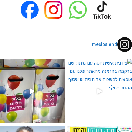
mesibalend
 לחברי מועדון ומצטרפים חדשים🤍
גילוי מין העובר רק במסיבלנד !! קיים