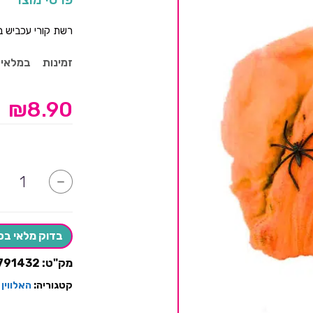
רשת קורי עכביש ב
זמינות
במלאי
₪
8.90
כמות
-
של
קורי
עכביש
האלווין
כתום
בדוק מלאי בס
מק"ט:
791432
קטגוריה:
האלווין 