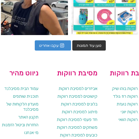
טען עוד תמונות
עקבו אחרינו
ת רווקות
מסיבת רווקות
ניווט מהיר
ווקות בוהו שיק
אביזרים למסיבת רווקות
עמוד הבית מסיבלנד
ווקות רוז גולד
קישוטים למסיבת רווקות
תוכנית שותפים
רווקות נועזת
בלונים למסיבת רווקות
מועדון הלקוחות של
מסיבלנד
ווקות יווני
מיתוג למסיבת רווקות
תקנון האתר
ווקות הוואי
חד פעמי למסיבת רווקות
החזרות וביטול הזמנות
משחקים למסיבת רווקות
מי אנחנו
כובעים למסיבת רווקות