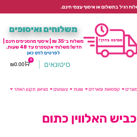
משלוחים ואיסופים
משלוח ב־35 ₪ | איסוף מהסניפים חינם |
חדש! משלוחי אקספרס עד 48 שעות.
לפרטים לחץ כאן
0
סיטונאים
₪
0.00
Cart
וצרים
קופסאות ומארזים
שונות
צעצועים
מציאון
תקנון האתר
כביש האלווין כתום