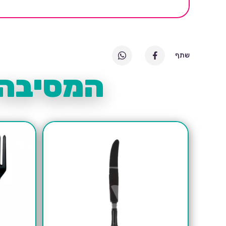
שתף
המסיבה 