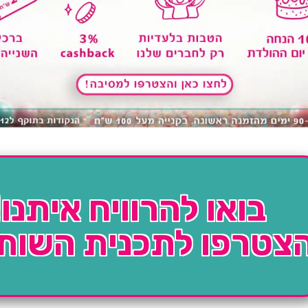
בואו להרוויח איתנו!
צטרפו לתכנית השות