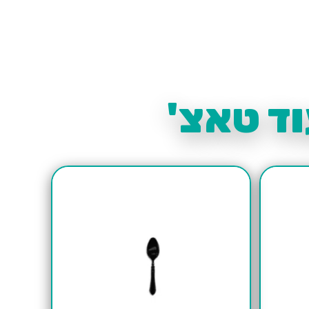
ד טאצ'