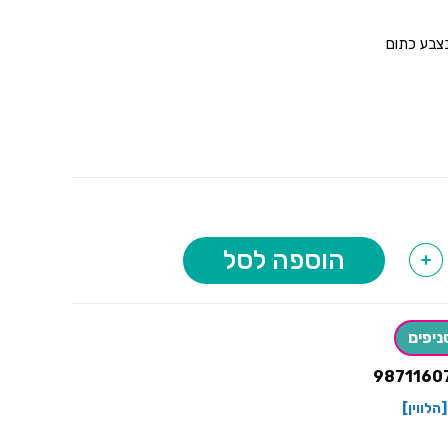
צבע כתום
הוספה לסל
+
ניפים
9871160
[הלווין]