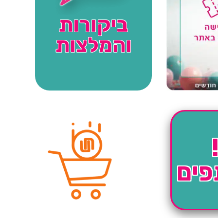
ביקורות
והמלצות
פים