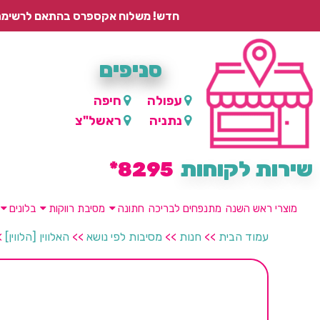
חדש! משלוח אקספרס בהתאם לרשימת היישובים – עד 2 ימי עסקים, ועד 4 ימי עסקים למוצרים ממותגים.
סניפים
עפולה
חיפה
נתניה
ראשל"צ
שירות לקוחות
8295*
מוצרי ראש השנה
מתנפחים לבריכה
חתונה
מסיבת רווקות
בלונים
עמוד הבית
>>
חנות
>>
מסיבות לפי נושא
>>
האלווין [הלווין]
>