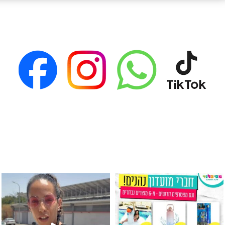
גילוי מין העובר רק במסיבלנד !! קיים
כוס נירוסטה ענקית שכול אחד צריך! קיימת באתר ובסני
המוצר הכי מבוקש ש