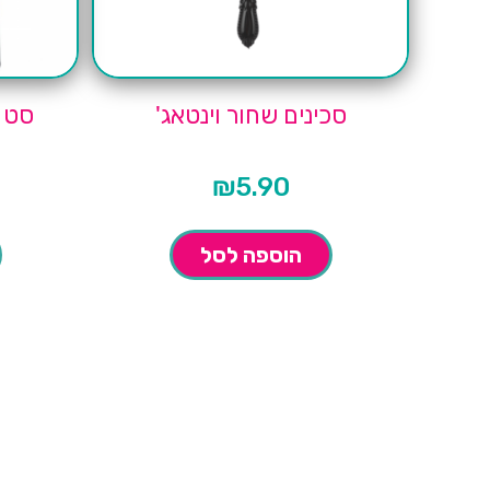
סכינים שחור וינטאג'
סט ס
ש
₪
5.90
הוספה לסל