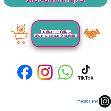
בואו להרוויח איתנו!
הצטרפו לתכנית השותפים
mesibalend