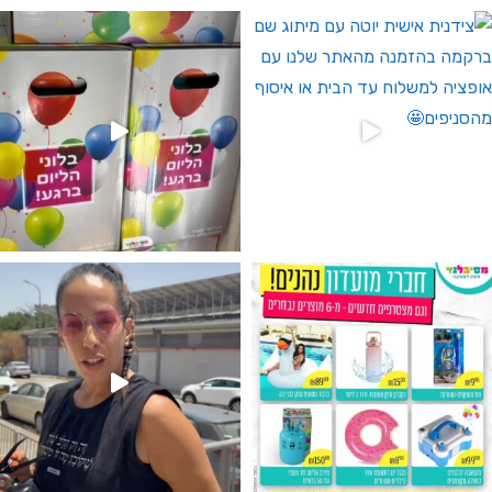
 לחברי מועדון ומצטרפים חדשים🤍
גילוי מין העובר רק במסיבלנד !! קיים