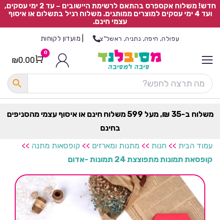
חדש! משלוח אקספרס בהתאם לרשימת היישובים – עד 2 ימי עסקים,
ועד 4 ימי עסקים למוצרים ממותגים. משלוח רגיל בתשלום או איסוף
עצמי חינם.
|
מועדון לקוחות
עפולה, חיפה, נתניה, ראשל"צ
0
₪
0.00
Cart
כ
ל
ה
ק
ט
משלוח ב-35 ₪, מעל 599 משלוח חינם או איסוף עצמי מהסניפים
ר
בחינם
ת
עמוד הבית
>>
חנות
>>
מתנות ומארזים
>>
קופסאות מתנה
>>
קופסאת תמונות מתפוצצת 24 תמונות -אדום