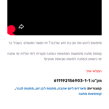
מחפשים לרגש את הבן בת הזוג שלכם ? זה המוצר המושלם בשביל כך
.
קופסת מתנה מתפוצצת המתאימה כמתנה מקורית לימי הולדת ימי אהבה
ימי נישואין וכמתנה למישהו שבאמת אוהבים!
המלאי אזל
מק"ט:
611192156903-1-1
קטגוריות:
מארזים ליום אהבה
,
מתנות לבן זוג
,
מתנות לגבר
,
קופסאות מתנה