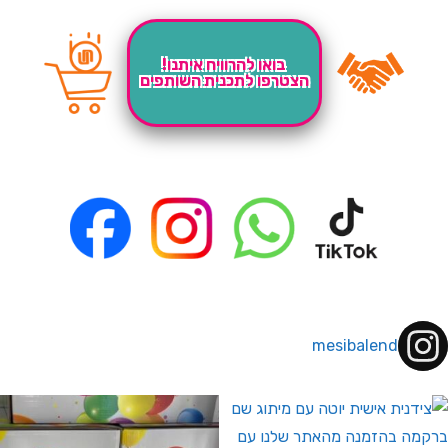
בואו להרוויח איתנו!
הצטרפו לתכנית השותפים
mesibalend
 לחברי מועדון ומצטרפים חדשים🤍