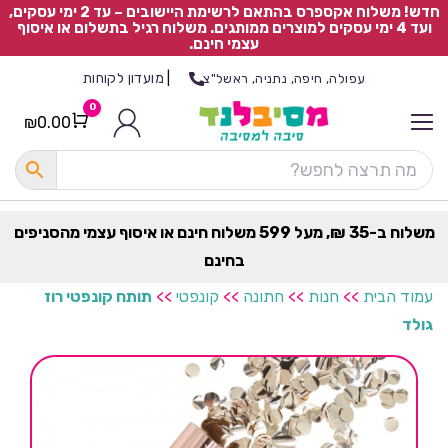
חדש! משלוח אקספרס בהתאם לרשימת היישובים – עד 2 ימי עסקים,
ועד 4 ימי עסקים למוצרים ממותגים. משלוח רגיל בתשלום או איסוף
עצמי חינם.
|
מועדון לקוחות
עפולה, חיפה, נתניה, ראשל"צ
0
₪
0.00
Cart
כ
ל
ה
ק
ט
משלוח ב-35 ₪, מעל 599 משלוח חינם או איסוף עצמי מהסניפים
ר
בחינם
ת
עמוד הבית
>>
חנות
>>
חתונה
>>
קונפטי
>>
תותח קונפטי רוז
גולד