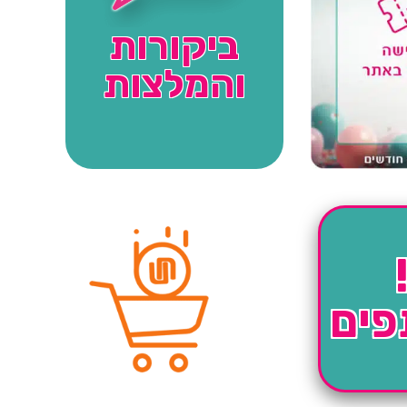
ביקורות
והמלצות
פים