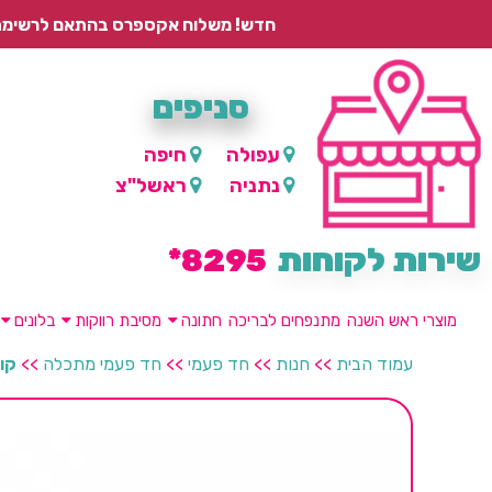
חדש! משלוח אקספרס בהתאם לרשימת היישובים – עד 2 ימי עסקים, ועד 4 ימי עסקים למוצרים ממותגים.
סניפים
עפולה
חיפה
נתניה
ראשל"צ
שירות לקוחות
8295*
מוצרי ראש השנה
מתנפחים לבריכה
חתונה
מסיבת רווקות
בלונים
עמוד הבית
>>
חנות
>>
חד פעמי
>>
חד פעמי מתכלה
>>
קונוס