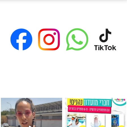
גילוי מין העובר רק במסיבלנד !! קיים
כוס נירוסטה ענקית שכול אחד צריך! קיימת באתר ובסני
המוצר הכי מבוקש ש