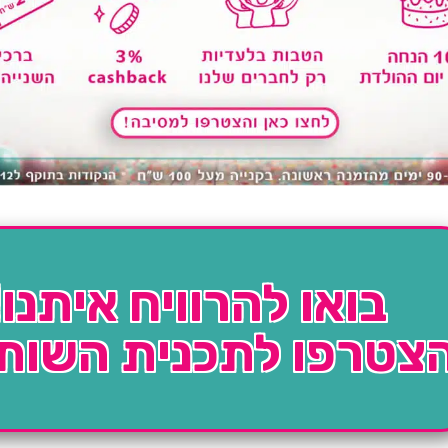
בואו להרוויח איתנו!
צטרפו לתכנית השות