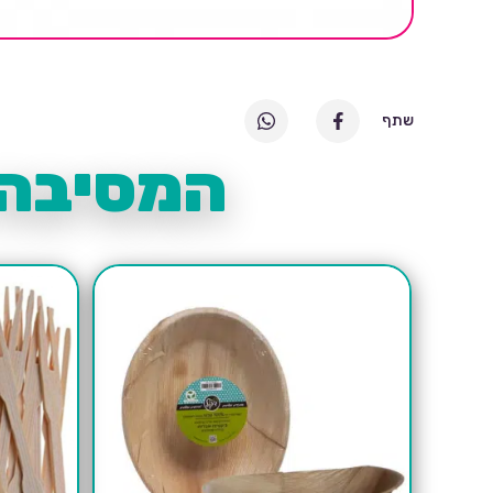
שתף
המסיבה 