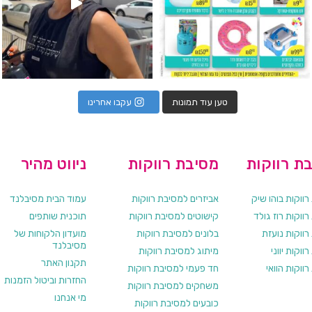
טען עוד תמונות
עקבו אחרינו
ת רווקות
מסיבת רווקות
ניווט מהיר
ווקות בוהו שיק
אביזרים למסיבת רווקות
עמוד הבית מסיבלנד
ווקות רוז גולד
קישוטים למסיבת רווקות
תוכנית שותפים
רווקות נועזת
בלונים למסיבת רווקות
מועדון הלקוחות של
מסיבלנד
ווקות יווני
מיתוג למסיבת רווקות
תקנון האתר
ווקות הוואי
חד פעמי למסיבת רווקות
החזרות וביטול הזמנות
משחקים למסיבת רווקות
מי אנחנו
כובעים למסיבת רווקות