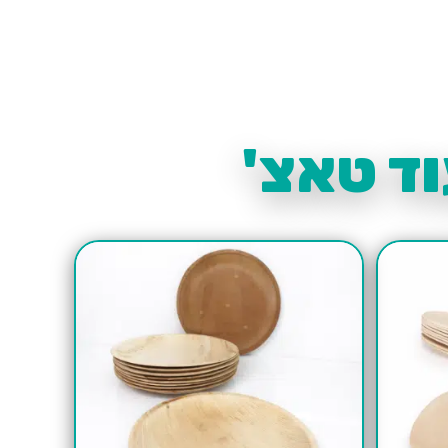
ד טאצ'