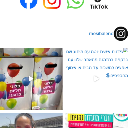
mesibalend
 לחברי מועדון ומצטרפים חדשים🤍
גילוי מין העובר רק במסיבלנד !! קיים