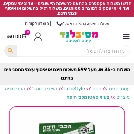
חדש! משלוח אקספרס בהתאם לרשימת היישובים – עד 2 ימי עסקים,
ועד 4 ימי עסקים למוצרים ממותגים. משלוח רגיל בתשלום או איסוף
עצמי חינם.
|
מועדון לקוחות
עפולה, חיפה, נתניה, ראשל"צ
0
₪
0.00
Cart
כ
ל
ה
ק
ט
משלוח ב-35 ₪, מעל 599 משלוח חינם או איסוף עצמי מהסניפים
ר
בחינם
ת
עמוד הבית
>>
חנות
>>
LifeStyle
>>
מוצרי כדורגל
>>
מכבי חיפה
מוצרים
>>
צעיף סאטן מכבי חיפה