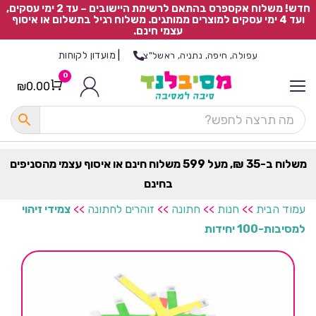
חדש! משלוח אקספרס בהתאם לרשימת היישובים – עד 2 ימי עסקים,
ועד 4 ימי עסקים למוצרים ממותגים. משלוח רגיל בתשלום או איסוף
עצמי חינם.
|
מועדון לקוחות
עפולה, חיפה, נתניה, ראשל"צ
0
₪
0.00
Cart
כ
ל
ה
ק
ט
משלוח ב-35 ₪, מעל 599 משלוח חינם או איסוף עצמי מהסניפים
ר
בחינם
ת
עמוד הבית
>>
חנות
>>
חתונה
>>
זוהרים לחתונה
>>
צמידי זיהוי
למסיבות-100 יחידות