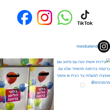
mesibalend
 לחברי מועדון ומצטרפים חדשים🤍