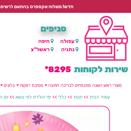
חדש! משלוח אקספרס בהתאם לרשימת היישובים – עד 2 ימי עסקים, ועד 4 ימי עסקים למוצרים ממותגים.
סניפים
עפולה
חיפה
נתניה
ראשל"צ
שירות לקוחות
8295*
מוצרי ראש השנה
מתנפחים לבריכה
חתונה
מסיבת רווקות
בלונים
עמוד הבית
>>
חנות
>>
כללי
>>
ימי הולדת לפי נושא
>>
יום ה