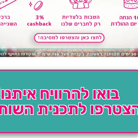
בואו להרוויח איתנו!
צטרפו לתכנית השות