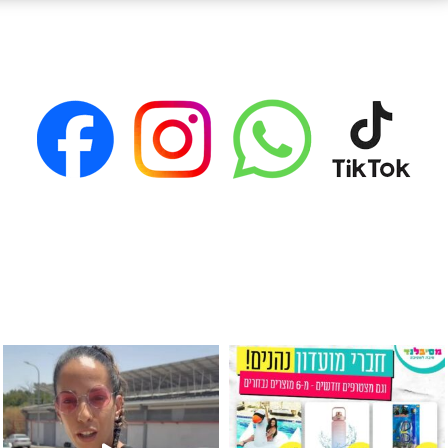
גילוי מין העובר רק במסיבלנד !! קיים
כוס נירוסטה ענקית שכול אחד צריך! קיימת באתר ובסני
המוצר הכי מבוקש ש