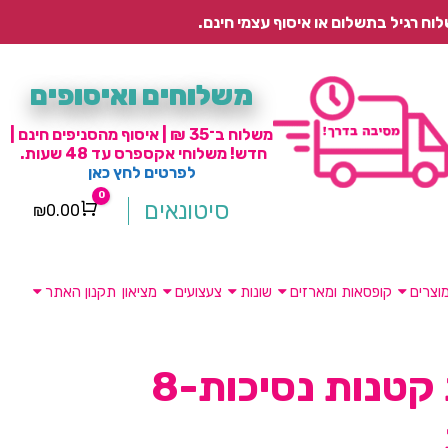
משלוחים ואיסופים
משלוח ב־35 ₪ | איסוף מהסניפים חינם |
חדש! משלוחי אקספרס עד 48 שעות.
לפרטים לחץ כאן
0
סיטונאים
₪
0.00
Cart
וצרים
קופסאות ומארזים
שונות
צעצועים
מציאון
תקנון האתר
צלחות קטנות נסיכות-8