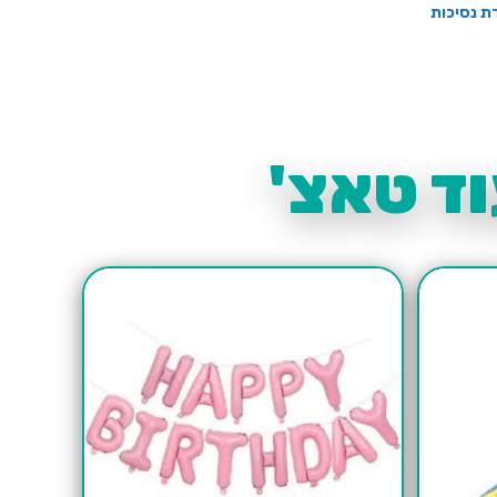
דת נסיכות
ד טאצ'