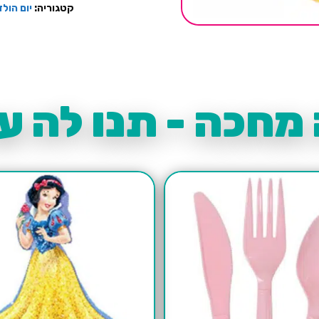
קטגוריה:
יום הול
מחכה - תנו לה עו