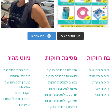
טען עוד תמונות
עקבו אחרינו
ת רווקות
מסיבת רווקות
ניווט מהיר
ווקות בוהו שיק
אביזרים למסיבת רווקות
עמוד הבית מסיבלנד
ווקות רוז גולד
קישוטים למסיבת רווקות
תוכנית שותפים
רווקות נועזת
בלונים למסיבת רווקות
מועדון הלקוחות של
מסיבלנד
ווקות יווני
מיתוג למסיבת רווקות
תקנון האתר
ווקות הוואי
חד פעמי למסיבת רווקות
החזרות וביטול הזמנות
משחקים למסיבת רווקות
מי אנחנו
כובעים למסיבת רווקות