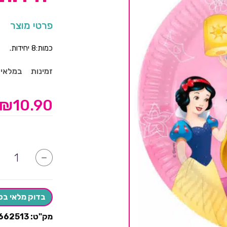
פרטי מוצר
כמות:8 יחידות.
זמינות
במלאי
₪
10.90
כמות
-
של
צלחות
קטנות
נסיכות-8
יחידות
בדוק מלאי בס
מק"ט:
662513