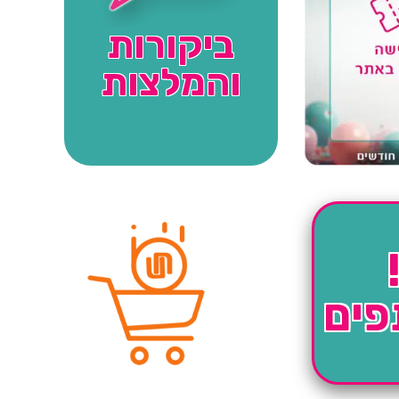
ביקורות
והמלצות
פים