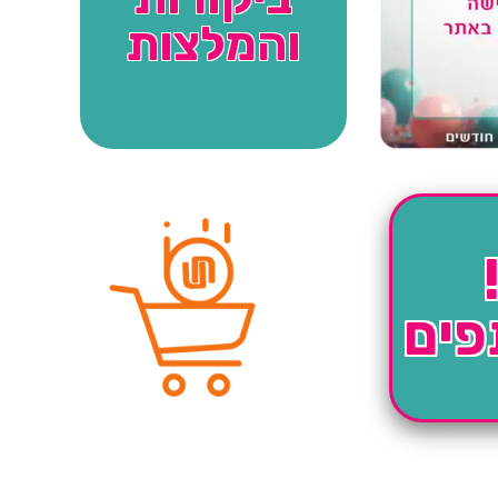
והמלצות
פים