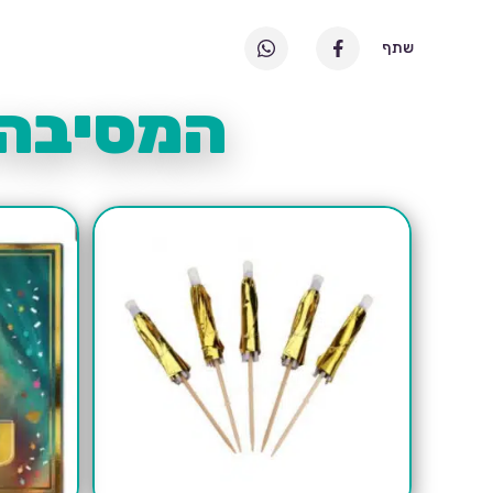
שתף
המסיבה 