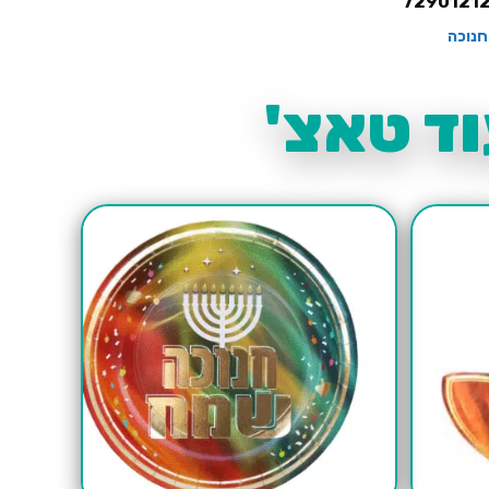
7290121
חנוכה
ד טאצ'