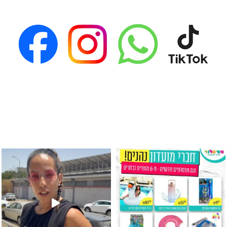
גילוי מין העובר רק במסיבלנד !! קיים
כוס נירוסטה ענקית שכול אחד צריך! קיימת באתר ובסני
המוצר הכי מבוקש ש