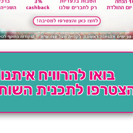
בואו להרוויח איתנו!
צטרפו לתכנית השות