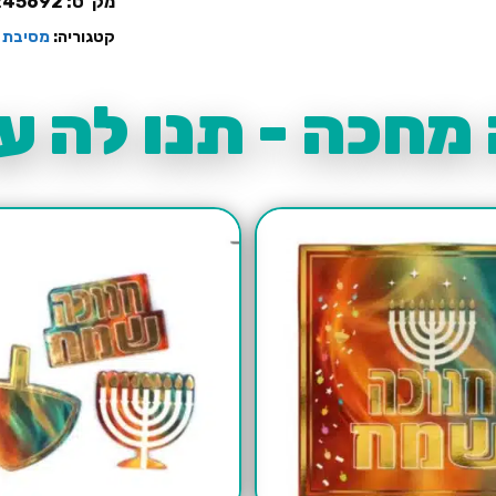
מק"ט:
245692
קטגוריה:
מסיבת 
מחכה - תנו לה עו