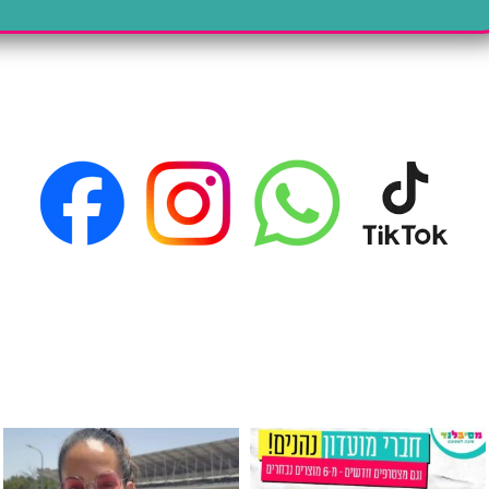
גילוי מין העובר רק במסיבלנד !! קיים
כוס נירוסטה ענקית שכול אחד צריך! קיימת באתר ובסני
המוצר הכי מבוקש ש