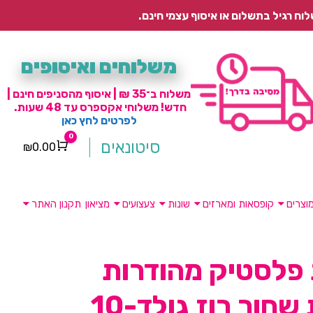
משלוחים ואיסופים
משלוח ב־35 ₪ | איסוף מהסניפים חינם |
חדש! משלוחי אקספרס עד 48 שעות.
לפרטים לחץ כאן
0
סיטונאים
₪
0.00
Cart
וצרים
קופסאות ומארזים
שונות
צעצועים
מציאון
תקנון האתר
פלסטיק מהודרות
גדולות שחור רוז גולד-10