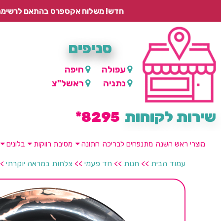
חדש! משלוח אקספרס בהתאם לרשימת היישובים – עד 2 ימי עסקים, ועד 4 ימי עסקים למוצרים ממותגים.
סניפים
עפולה
חיפה
נתניה
ראשל"צ
שירות לקוחות
8295*
מוצרי ראש השנה
מתנפחים לבריכה
חתונה
מסיבת רווקות
בלונים
עמוד הבית
>>
חנות
>>
חד פעמי
>>
צלחות במראה יוקרתי
>