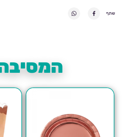
שתף
המסיבה 