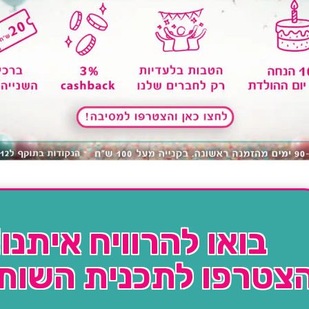
בואו להרוויח איתנו!
צטרפו לתכנית השות