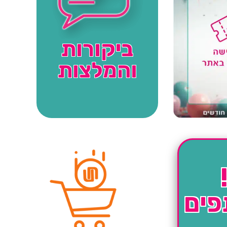
ביקורות
והמלצות
פים