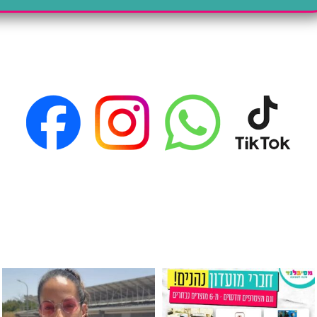
גילוי מין העובר רק במסיבלנד !! קיים
כוס נירוסטה ענקית שכול אחד צריך! קיימת באתר ובסני
המוצר הכי מבוקש ש