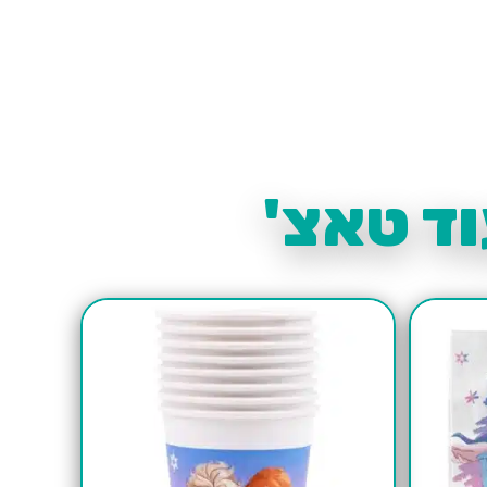
ד טאצ'