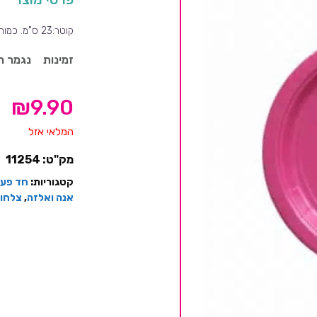
קוטר:23 ס"מ. כמות:25 צלחות.
זמינות
נגמר ה
₪
9.90
המלאי אזל
מק"ט:
11254
קטגוריות:
חד פעמ
אנה ואלזה
,
צלחות