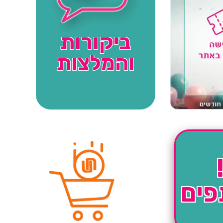
ביקורות
והמלצות
פים