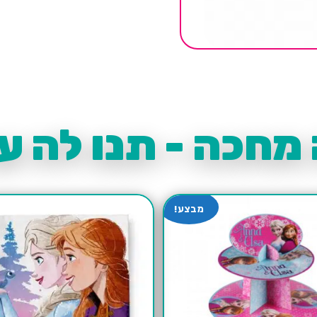
מחכה - תנו לה עו
מבצע!