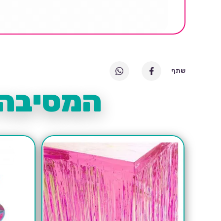
שתף
המסיבה 