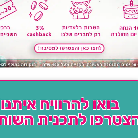
בואו להרוויח איתנו!
צטרפו לתכנית השות