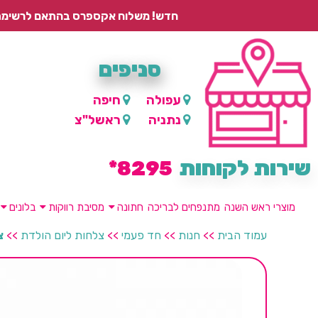
חדש! משלוח אקספרס בהתאם לרשימת היישובים – עד 2 ימי עסקים, ועד 4 ימי עסקים למוצרים ממותגים.
סניפים
עפולה
חיפה
נתניה
ראשל"צ
שירות לקוחות
8295*
מוצרי ראש השנה
מתנפחים לבריכה
חתונה
מסיבת רווקות
בלונים
עמוד הבית
>>
חנות
>>
חד פעמי
>>
צלחות ליום הולדת
>>
צ