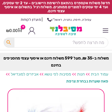
חדש! משלוח אקספרס בהתאם לרשימת היישובים – עד 2 ימי עסקים,
ועד 4 ימי עסקים למוצרים ממותגים. משלוח רגיל בתשלום או איסוף
עצמי חינם.
|
מועדון לקוחות
עפולה, חיפה, נתניה, ראשל"צ
0
₪
0.00
Cart
כ
ל
ה
ק
ט
משלוח ב-35 ₪, מעל 599 משלוח חינם או איסוף עצמי מהסניפים
ר
בחינם
ת
עמוד הבית
>>
חנות
>>
מסיבות לפי נושא
>>
אביזרים למונדיאל
>>
פאה שערות נבחרת צרפת