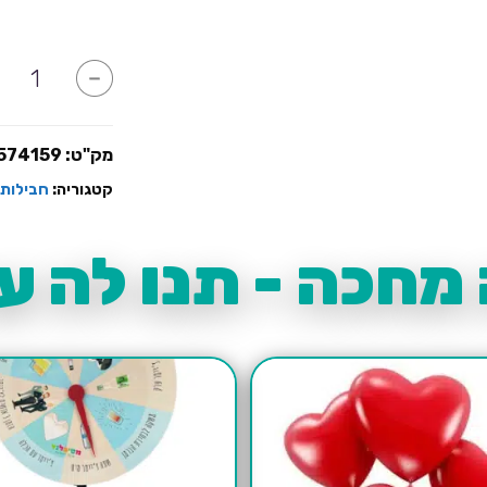
כמות
-
של
ערכה
ליום
צילומים
קולב
מק"ט:
574159
+
לוחית
קטגוריה:
חבילות 
מחכה - תנו לה עו