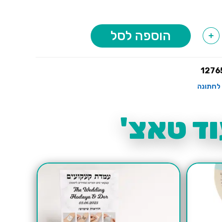
הוספה לסל
+
1276
לחתונה
ד טאצ'