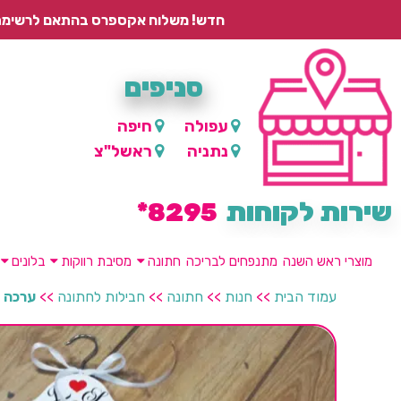
חדש! משלוח אקספרס בהתאם לרשימת היישובים – עד 2 ימי עסקים, ועד 4 ימי עסקים למוצרים ממותגים.
סניפים
עפולה
חיפה
נתניה
ראשל"צ
שירות לקוחות
8295*
מוצרי ראש השנה
מתנפחים לבריכה
חתונה
מסיבת רווקות
בלונים
עמוד הבית
>>
חנות
>>
חתונה
>>
חבילות לחתונה
>>
ערכה ל