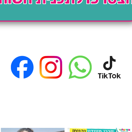
גילוי מין העובר רק במסיבלנד !! קיים
כוס נירוסטה ענקית שכול אחד צריך! קיימת באתר ובסני
המוצר הכי מבוקש ש