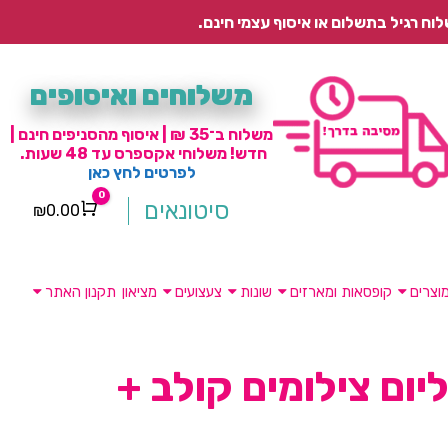
משלוחים ואיסופים
משלוח ב־35 ₪ | איסוף מהסניפים חינם |
חדש! משלוחי אקספרס עד 48 שעות.
לפרטים לחץ כאן
0
סיטונאים
₪
0.00
Cart
וצרים
קופסאות ומארזים
שונות
צעצועים
מציאון
תקנון האתר
יום צילומים קולב +