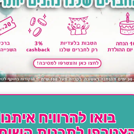
בואו להרוויח איתנו!
צטרפו לתכנית השות