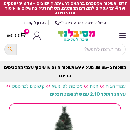
חדש! משלוח אקספרס בהתאם לרשימת היישובים – עד 2 ימי עסקים,
ועד 4 ימי עסקים למוצרים ממותגים. משלוח רגיל בתשלום או איסוף
עצמי חינם.
|
מועדון לקוחות
עפולה, חיפה, נתניה, ראשל"צ
0
₪
0.00
Cart
כ
ל
ה
ק
ט
משלוח ב-35 ₪, מעל 599 משלוח חינם או איסוף עצמי מהסניפים
ר
בחינם
ת
עמוד הבית
>>
חנות
>>
מסיבות לפי נושא
>>
קישוטים לכריסמס
>>
עץ חג המולד 2.10 עם שלג ואצטרובלים