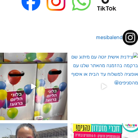
mesibalend
 לחברי מועדון ומצטרפים חדשים🤍
גילוי מין העובר רק במסיבלנד !! קיים