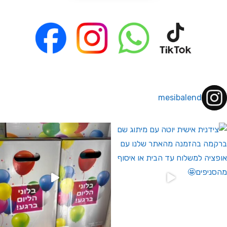
mesibalend
 לחברי מועדון ומצטרפים חדשים🤍