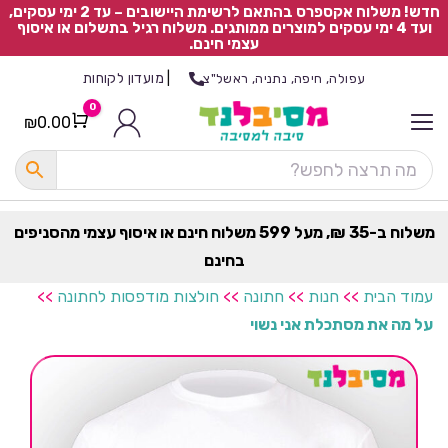
חדש! משלוח אקספרס בהתאם לרשימת היישובים – עד 2 ימי עסקים,
ועד 4 ימי עסקים למוצרים ממותגים. משלוח רגיל בתשלום או איסוף
עצמי חינם.
|
מועדון לקוחות
עפולה, חיפה, נתניה, ראשל"צ
0
₪
0.00
Cart
כ
ל
ה
ק
ט
משלוח ב-35 ₪, מעל 599 משלוח חינם או איסוף עצמי מהסניפים
ר
בחינם
ת
עמוד הבית
>>
חנות
>>
חתונה
>>
חולצות מודפסות לחתונה
>>
על מה את מסתכלת אני נשוי