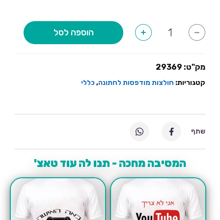
כמות
הוספה לסל
+
-
של
על
מה
את
מסתכלת
מק"ט:
29369
אני
נשוי
קטגוריות:
חולצות מודפסות לחתונה
,
כללי
שתף
המסיבה מחכה - תנו לה עוד טאצ'