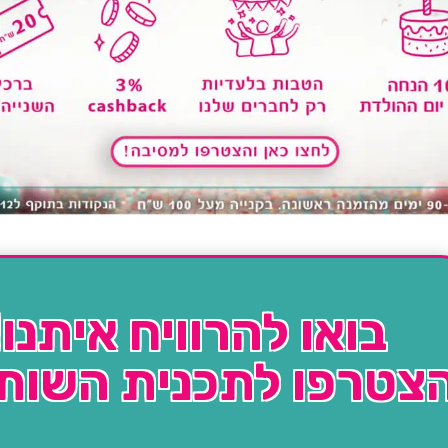
בואו להרוויח איתנו!
צטרפו לתכנית השות