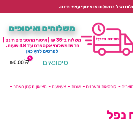
משלוחים ואיסופים
משלוח ב־35 ₪ | איסוף מהסניפים חינם |
חדש! משלוחי אקספרס עד 48 שעות.
לפרטים לחץ כאן
0
סיטונאים
₪
0.00
Cart
וצרים
קופסאות ומארזים
שונות
צעצועים
מציאון
תקנון האתר
 נפל