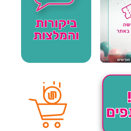
ביקורות
והמלצות
פים