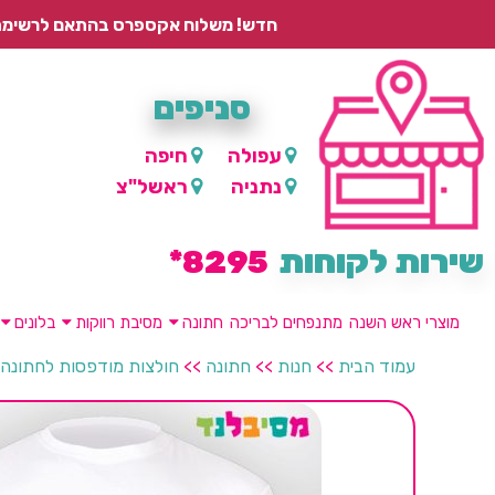
חדש! משלוח אקספרס בהתאם לרשימת היישובים – עד 2 ימי עסקים, ועד 4 ימי עסקים למוצרים ממותגים.
סניפים
עפולה
חיפה
נתניה
ראשל"צ
שירות לקוחות
8295*
מוצרי ראש השנה
מתנפחים לבריכה
חתונה
מסיבת רווקות
בלונים
עמוד הבית
>>
חנות
>>
חתונה
>>
חולצות מודפסות לחתונה