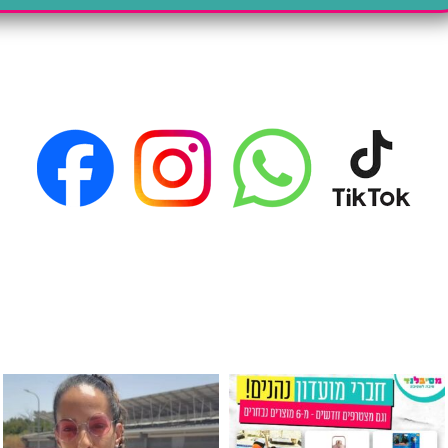
גילוי מין העובר רק במסיבלנד !! קיים
כוס נירוסטה ענקית שכול אחד צריך! קיימת באתר ובסני
המוצר הכי מבוקש ש