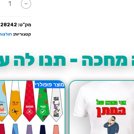
כמות
-
של
עוד
אח
נפל
מק"ט:
28242
קטגוריות:
חולצות
מחכה - תנו לה עו
מוצר פופולרי