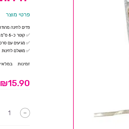
פרטי מוצר
פדים לחינה מהודר
✅ קוטר כ-6 ס"מ
✅ מגיעים עם סרט
✅ מושלם לחינות
זמינות
במלאי
₪
15.90
כמות
-
של
פדים
לחינה
זהב