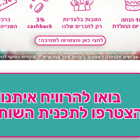
בואו להרוויח איתנו!
צטרפו לתכנית השות