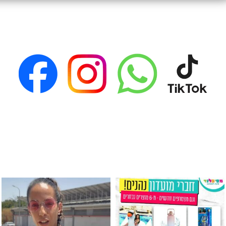
גילוי מין העובר רק במסיבלנד !! קיים
כוס נירוסטה ענקית שכול אחד צריך! קיימת באתר ובסני
המוצר הכי מבוקש ש