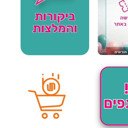
ביקורות
והמלצות
פים