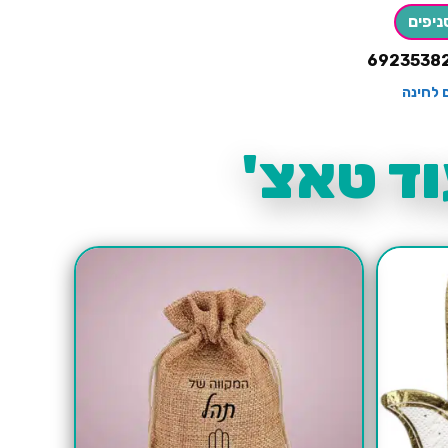
ניפים
6923538
 לחינה
ד טאצ'