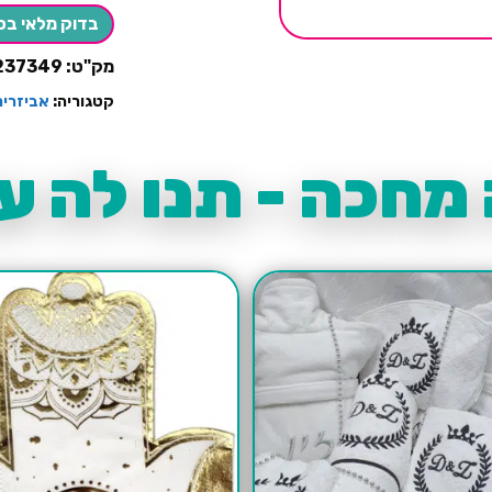
קרם-10
בדוק מלאי בס
יחידות
מק"ט:
237349
קטגוריה:
אביזרים
מחכה - תנו לה עו