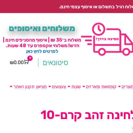
משלוחים ואיסופים
משלוח ב־35 ₪ | איסוף מהסניפים חינם |
חדש! משלוחי אקספרס עד 48 שעות.
לפרטים לחץ כאן
0
סיטונאים
₪
0.00
Cart
וצרים
קופסאות ומארזים
שונות
צעצועים
מציאון
תקנון האתר
פדים לחינה זהב קרם-10