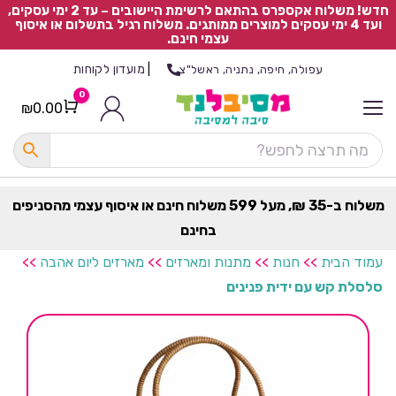
חדש! משלוח אקספרס בהתאם לרשימת היישובים – עד 2 ימי עסקים,
ועד 4 ימי עסקים למוצרים ממותגים. משלוח רגיל בתשלום או איסוף
עצמי חינם.
|
מועדון לקוחות
עפולה, חיפה, נתניה, ראשל"צ
0
₪
0.00
Cart
כ
ל
ה
ק
ט
משלוח ב-35 ₪, מעל 599 משלוח חינם או איסוף עצמי מהסניפים
ר
בחינם
ת
עמוד הבית
>>
חנות
>>
מתנות ומארזים
>>
מארזים ליום אהבה
>>
סלסלת קש עם ידית פנינים