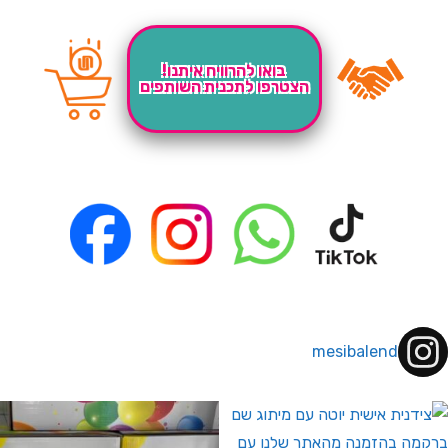
בואו להרוויח איתנו!
הצטרפו לתכנית השותפים
mesibalend
 לחברי מועדון ומצטרפים חדשים🤍