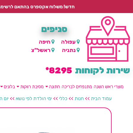
חדש! משלוח אקספרס בהתאם לרשימת היישובים – עד 2 ימי עסקים, ועד 4 ימי עסקים למוצרים ממותגים.
סניפים
עפולה
חיפה
נתניה
ראשל"צ
שירות לקוחות
8295*
מוצרי ראש השנה
מתנפחים לבריכה
חתונה
מסיבת רווקות
בלונים
עמוד הבית
>>
חנות
>>
כללי
>>
ימי הולדת לפי נושא
>>
יום ה