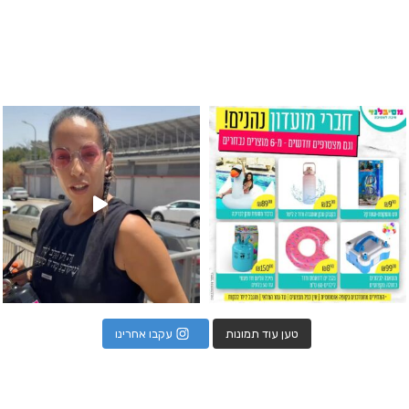
גילוי מין העובר רק במסיבלנד !! קיים
כוס נירוסטה ענקית שכול אחד צריך! קיימת באתר ובסני
המוצר הכי מבוקש ש
טען עוד תמונות
עקבו אחרינו