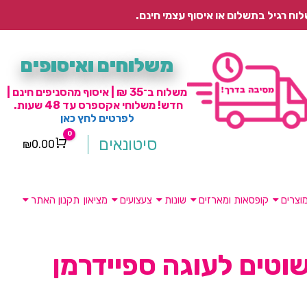
משלוחים ואיסופים
משלוח ב־35 ₪ | איסוף מהסניפים חינם |
חדש! משלוחי אקספרס עד 48 שעות.
לפרטים לחץ כאן
0
סיטונאים
₪
0.00
Cart
וצרים
קופסאות ומארזים
שונות
צעצועים
מציאון
תקנון האתר
וטים לעוגה ספיידרמן