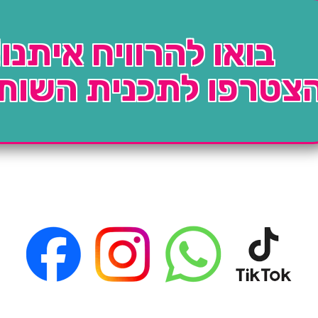
בואו להרוויח איתנו!
צטרפו לתכנית השות