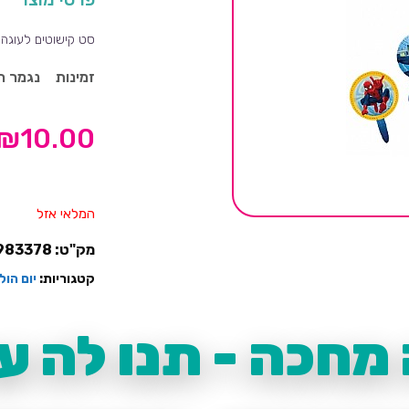
סט קישוטים לעוגה של ספיידרמן,
זמינות
נגמר ה
₪
10.00
המלאי אזל
מק"ט:
983378
קטגוריות:
יום הו
מחכה - תנו לה עו