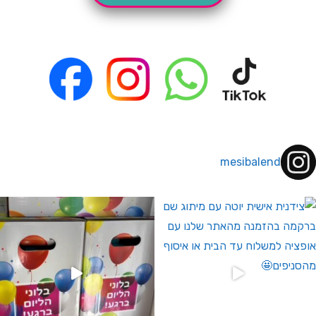
mesibalend
 לחברי מועדון ומצטרפים חדשים🤍