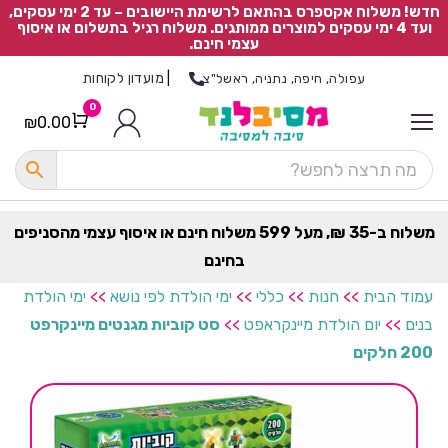
חדש! משלוח אקספרס בהתאם לרשימת היישובים – עד 2 ימי עסקים,
ועד 4 ימי עסקים למוצרים ממותגים. משלוח רגיל בתשלום או איסוף
עצמי חינם.
|
מועדון לקוחות
עפולה, חיפה, נתניה, ראשל"צ
0
₪
0.00
Cart
כ
ל
ה
ק
ט
משלוח ב-35 ₪, מעל 599 משלוח חינם או איסוף עצמי מהסניפים
ר
בחינם
ת
עמוד הבית
>>
חנות
>>
כללי
>>
ימי הולדת לפי נושא
>>
ימי הולדת
בנים
>>
יום הולדת מיינקראפט
>>
סט קוביות מגנטים מיינקרפט
200 חלקים