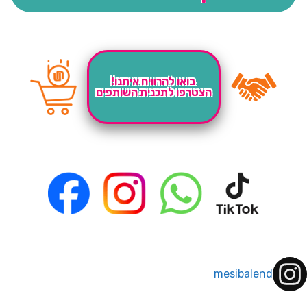
בואו להרוויח איתנו!
הצטרפו לתכנית השותפים
mesibalend