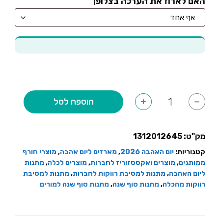
האם לארוז את הערכה בצלופן
כמות
הוספה לסל
+
-
של
סט
חורפי
כרית
חימום
מק"ט:
1312012645
וספל
עיצוב
קטגוריות:
יום האהבה 2026
,
מארזים ליום אהבה
,
מוצרי חורף
לבבות
ממותגים
,
מוצרים ואקססזוריז לחברות
,
מוצרים לכלה
,
מתנות
ליום האהבה
,
מתנות למסיבת רווקות לחברות
,
מתנות למסיבת
רווקות מהכלה
,
מתנות סוף שנה
,
מתנות סוף שנה למורים