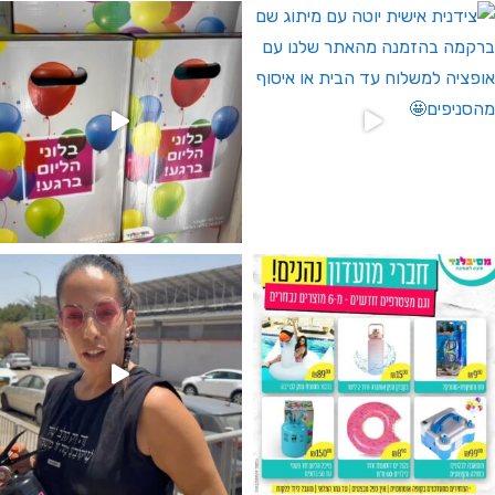
 לחברי מועדון ומצטרפים חדשים🤍
גילוי מין העובר רק במסיבלנד !! קיים