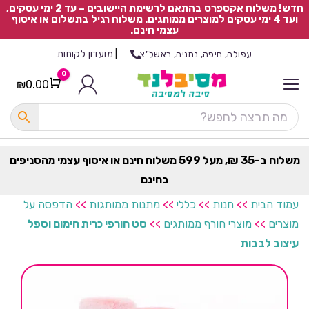
חדש! משלוח אקספרס בהתאם לרשימת היישובים – עד 2 ימי עסקים,
ועד 4 ימי עסקים למוצרים ממותגים. משלוח רגיל בתשלום או איסוף
עצמי חינם.
|
מועדון לקוחות
עפולה, חיפה, נתניה, ראשל"צ
0
₪
0.00
Cart
כ
ל
ה
ק
ט
משלוח ב-35 ₪, מעל 599 משלוח חינם או איסוף עצמי מהסניפים
ר
בחינם
ת
עמוד הבית
>>
חנות
>>
כללי
>>
מתנות ממותגות
>>
הדפסה על
מוצרים
>>
מוצרי חורף ממותגים
>>
סט חורפי כרית חימום וספל
עיצוב לבבות