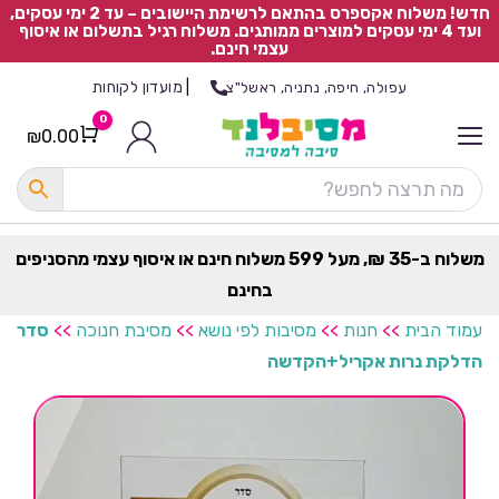
חדש! משלוח אקספרס בהתאם לרשימת היישובים – עד 2 ימי עסקים,
ועד 4 ימי עסקים למוצרים ממותגים. משלוח רגיל בתשלום או איסוף
עצמי חינם.
|
מועדון לקוחות
עפולה, חיפה, נתניה, ראשל"צ
0
₪
0.00
Cart
כ
ל
ה
ק
ט
משלוח ב-35 ₪, מעל 599 משלוח חינם או איסוף עצמי מהסניפים
ר
בחינם
ת
עמוד הבית
>>
חנות
>>
מסיבות לפי נושא
>>
מסיבת חנוכה
>>
סדר
הדלקת נרות אקריל+הקדשה