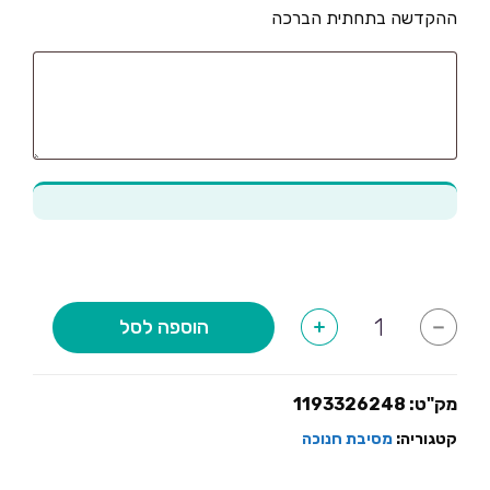
ההקדשה בתחתית הברכה
כמות
הוספה לסל
+
-
של
סדר
הדלקת
נרות
אקריל+הקדשה
מק"ט:
1193326248
קטגוריה:
מסיבת חנוכה