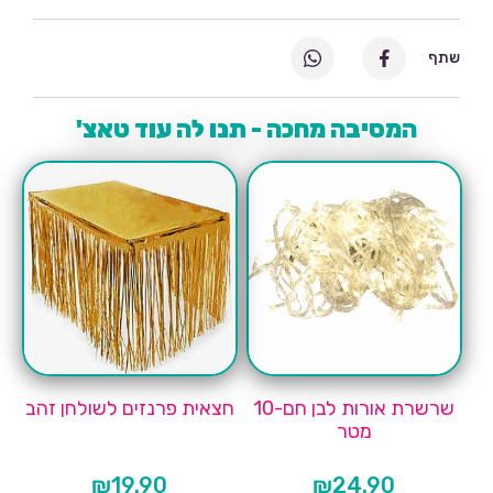
שתף
המסיבה מחכה - תנו לה עוד טאצ'
שרשרת אורות לבן חם-10
חצאית פרנזים לשולחן זהב
מטר
₪
19.90
₪
24.90