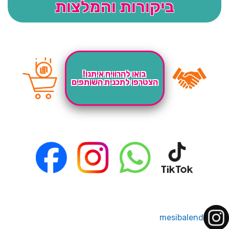
ביקורות והמלצות
בואו להרוויח איתנו!
הצטרפו לתכנית השותפים
mesibalend