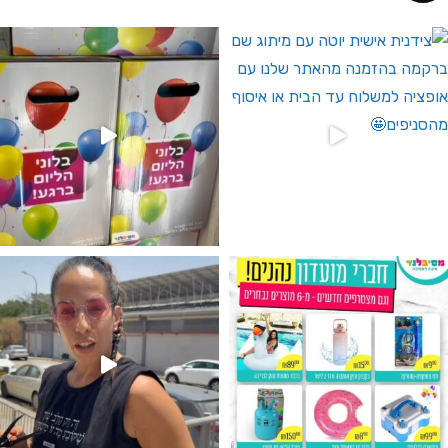
 לחברי מועדון ומצטרפים חדשים🤍
גילוי מין העובר רק במסיבלנד !! קיים