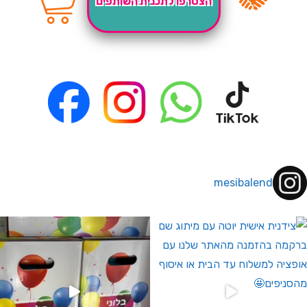
הצטרפו לתכנית השותפים
mesibalend
 לחברי מועדון ומצטרפים חדשים🤍