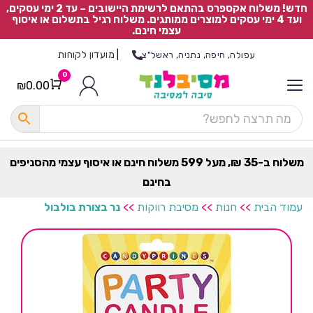
חדש! משלוח אקספרס בהתאם לרשימת היישובים – עד 2 ימי עסקים,
ועד 4 ימי עסקים למוצרים ממותגים. משלוח רגיל בתשלום או איסוף
עצמי חינם.
|
מועדון לקוחות
עפולה, חיפה, נתניה, ראשל"צ
0
₪
0.00
Cart
כ
ל
ה
ק
ט
משלוח ב-35 ₪, מעל 599 משלוח חינם או איסוף עצמי מהסניפים
ר
בחינם
ת
עמוד הבית
>>
חנות
>>
מסיבת רווקות
>>
נר בצורת בולבול