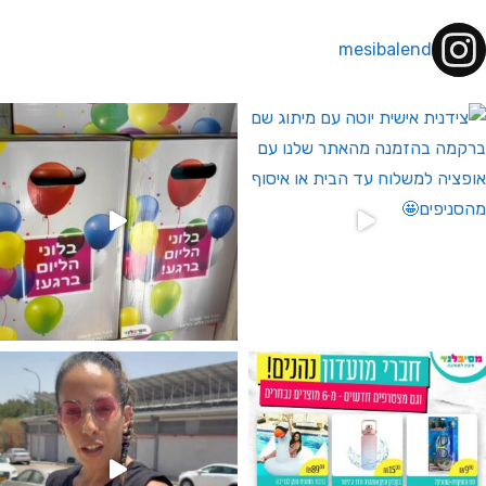
mesibalend
 לחברי מועדון ומצטרפים חדשים🤍
גילוי מין העובר רק במסיבלנד !! קיים