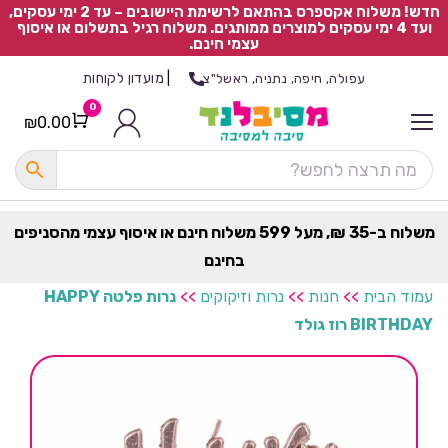
חדש! משלוח אקספרס בהתאם לרשימת היישובים – עד 2 ימי עסקים,
ועד 4 ימי עסקים למוצרים ממותגים. משלוח רגיל בתשלום או איסוף
עצמי חינם.
|
מועדון לקוחות
עפולה, חיפה, נתניה, ראשל"צ
0
₪
0.00
Cart
כ
ל
ה
ק
ט
משלוח ב-35 ₪, מעל 599 משלוח חינם או איסוף עצמי מהסניפים
ר
בחינם
ת
עמוד הבית
>>
חנות
>>
נרות וזיקוקים
>>
נרות פלטה HAPPY
BIRTHDAY רוז גולד