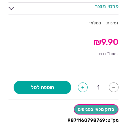
פרטי מוצר
זמינות
במלאי
₪
9.90
כמות:11 נרות
כמות
הוספה לסל
+
-
של
נרות
פלטה
HAPPY
BIRTHDAY
בדוק מלאי בסניפים
רוז
גולד
מק"ט:
9871160798769