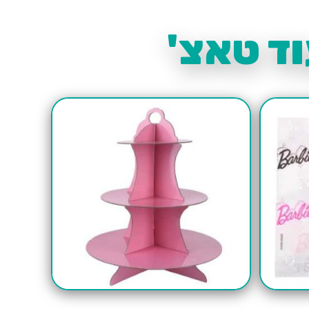
ד טאצ'