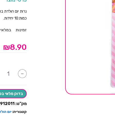
נרות יום הולדת ברב
כמות:10 יחידות.
זמינות
במלאי
₪
8.90
כמות
-
של
נרות
יום
הולדת
ברבי
בדוק מלאי בס
מק"ט:
912011
קטגוריה:
יום הול