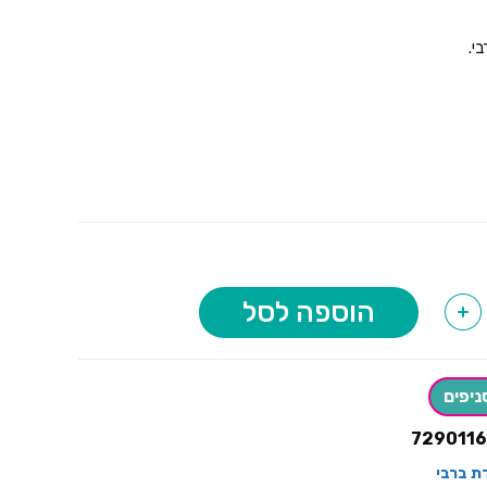
י.
הוספה לסל
+
ניפים
7290116
דת ברבי