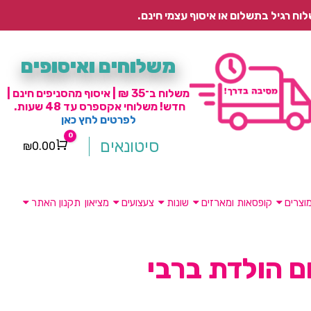
משלוחים ואיסופים
משלוח ב־35 ₪ | איסוף מהסניפים חינם |
חדש! משלוחי אקספרס עד 48 שעות.
לפרטים לחץ כאן
0
סיטונאים
₪
0.00
Cart
וצרים
קופסאות ומארזים
שונות
צעצועים
מציאון
תקנון האתר
ום הולדת ברבי