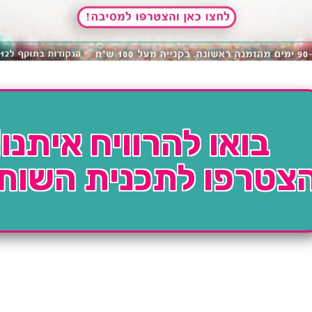
בואו להרוויח איתנו!
צטרפו לתכנית השות