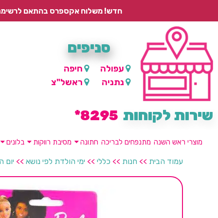
חדש! משלוח אקספרס בהתאם לרשימת היישובים – עד 2 ימי עסקים, ועד 4 ימי עסקים למוצרים ממותגים.
סניפים
עפולה
חיפה
נתניה
ראשל"צ
שירות לקוחות
8295*
מוצרי ראש השנה
מתנפחים לבריכה
חתונה
מסיבת רווקות
בלונים
עמוד הבית
>>
חנות
>>
כללי
>>
ימי הולדת לפי נושא
>>
יום ה