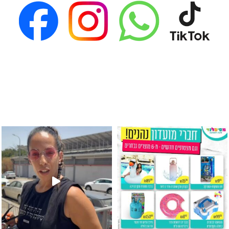
גילוי מין העובר רק במסיבלנד !! קיים
כוס נירוסטה ענקית שכול אחד צריך! קיימת באתר ובסני
המוצר הכי מבוקש ש