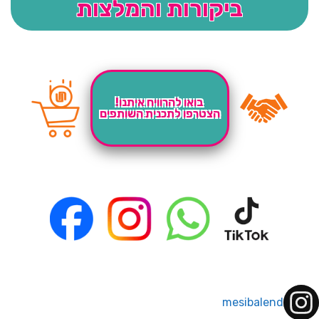
ביקורות והמלצות
בואו להרוויח איתנו!
הצטרפו לתכנית השותפים
mesibalend