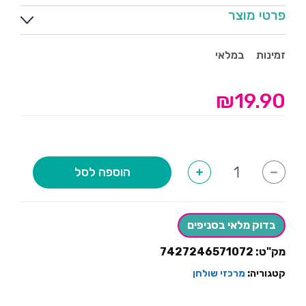
פרטי מוצר
זמינות
במלאי
₪
19.90
כמות
הוספה לסל
+
-
של
מרכז
שולחן
מספר
4-
בדוק מלאי בסניפים
כחול
נצנצים
מק"ט:
7427246571072
קטגוריה:
מרכזי שולחן