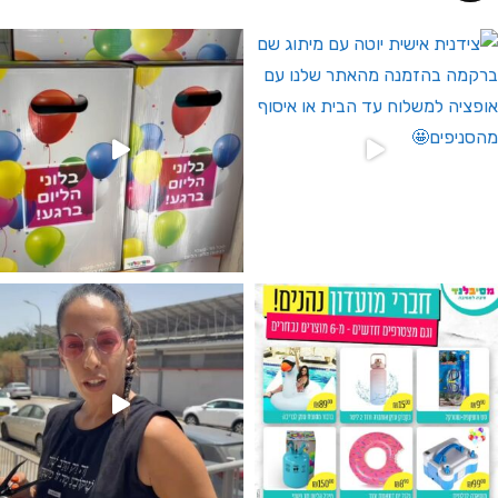
 לחברי מועדון ומצטרפים חדשים🤍
גילוי מין העובר רק במסיבלנד !! קיים