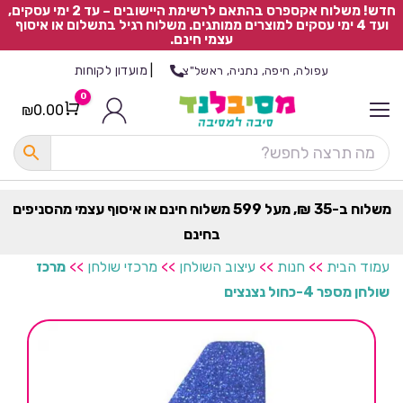
חדש! משלוח אקספרס בהתאם לרשימת היישובים – עד 2 ימי עסקים,
ועד 4 ימי עסקים למוצרים ממותגים. משלוח רגיל בתשלום או איסוף
עצמי חינם.
|
מועדון לקוחות
עפולה, חיפה, נתניה, ראשל"צ
0
₪
0.00
Cart
כ
ל
ה
ק
ט
משלוח ב-35 ₪, מעל 599 משלוח חינם או איסוף עצמי מהסניפים
ר
בחינם
ת
עמוד הבית
>>
חנות
>>
עיצוב השולחן
>>
מרכזי שולחן
>>
מרכז
שולחן מספר 4-כחול נצנצים