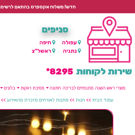
חדש! משלוח אקספרס בהתאם לרשימת היישובים – עד 2 ימי עסקים, ועד 4 ימי עסקים למוצרים ממותגים.
סניפים
עפולה
חיפה
נתניה
ראשל"צ
שירות לקוחות
8295*
מוצרי ראש השנה
מתנפחים לבריכה
חתונה
מסיבת רווקות
בלונים
עמוד הבית
>>
חנות
>>
מתנות לאורחים מזכרת מהאירוע
>>