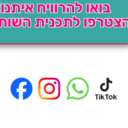
בואו להרוויח איתנו!
צטרפו לתכנית השות