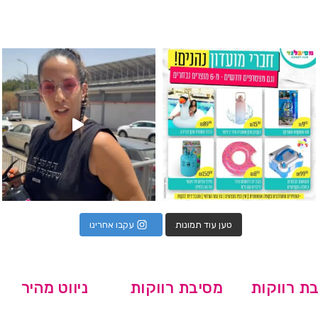
גילוי מין העובר רק במסיבלנד !! קיים
כוס נירוסטה ענקית שכול אחד צריך! קיימת באתר ובסני
המוצר הכי מבוקש ש
טען עוד תמונות
עקבו אחרינו
ת רווקות
מסיבת רווקות
ניווט מהיר