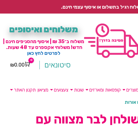
משלוחים ואיסופים
משלוח ב־35 ₪ | איסוף מהסניפים חינם |
חדש! משלוחי אקספרס עד 48 שעות.
לפרטים לחץ כאן
0
סיטונאים
₪
0.00
Cart
וצרים
קופסאות ומארזים
שונות
צעצועים
מציאון
תקנון האתר
אורות
ולחן לבר מצווה עם