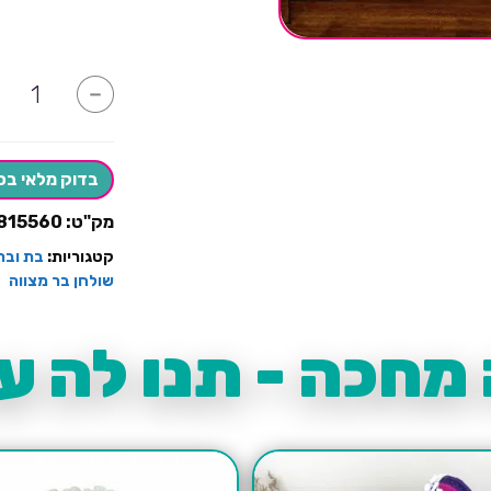
כמות
-
של
מרכז
שולחן
לבר
מצווה
בדוק מלאי בס
עם
אורות
מק"ט:
815560
קטגוריות:
בת ובר
שולחן בר מצווה
מחכה - תנו לה עו