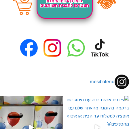
בואו להרוויח איתנו!
הצטרפו לתכנית השותפים
mesibalend
 לחברי מועדון ומצטרפים חדשים🤍