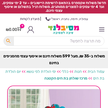
חדש! משלוח אקספרס בהתאם לרשימת היישובים – עד 2 ימי עסקים,
ועד 4 ימי עסקים למוצרים ממותגים. משלוח רגיל בתשלום או איסוף
עצמי חינם.
|
מועדון לקוחות
עפולה, חיפה, נתניה, ראשל"צ
0
₪
0.00
Cart
כ
ל
ה
ק
ט
משלוח ב-35 ₪, מעל 599 משלוח חינם או איסוף עצמי מהסניפים
ר
בחינם
ת
עמוד הבית
>>
חנות
>>
כללי
>>
ימי הולדת לפי נושא
>>
יום הולדת
בת הים
>>
מרכז שולחן בת הים הקטנה