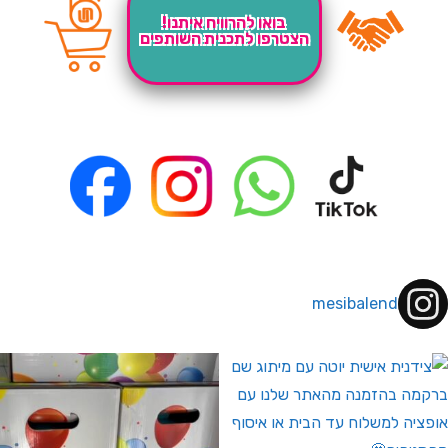
בואו להרוויח איתנו!
הצטרפו לתכנית השותפים
mesibalend
 לחברי מועדון ומצטרפים חדשים🤍