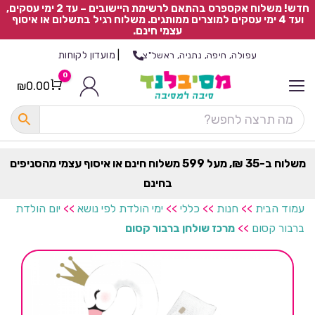
חדש! משלוח אקספרס בהתאם לרשימת היישובים – עד 2 ימי עסקים,
ועד 4 ימי עסקים למוצרים ממותגים. משלוח רגיל בתשלום או איסוף
עצמי חינם.
|
מועדון לקוחות
עפולה, חיפה, נתניה, ראשל"צ
0
₪
0.00
Cart
כ
ל
ה
ק
ט
משלוח ב-35 ₪, מעל 599 משלוח חינם או איסוף עצמי מהסניפים
ר
בחינם
ת
עמוד הבית
>>
חנות
>>
כללי
>>
ימי הולדת לפי נושא
>>
יום הולדת
ברבור קסום
>>
מרכז שולחן ברבור קסום