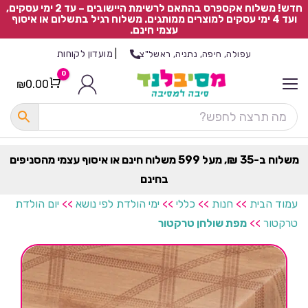
חדש! משלוח אקספרס בהתאם לרשימת היישובים – עד 2 ימי עסקים,
ועד 4 ימי עסקים למוצרים ממותגים. משלוח רגיל בתשלום או איסוף
עצמי חינם.
|
מועדון לקוחות
עפולה, חיפה, נתניה, ראשל"צ
0
₪
0.00
Cart
כ
ל
ה
ק
ט
משלוח ב-35 ₪, מעל 599 משלוח חינם או איסוף עצמי מהסניפים
ר
בחינם
ת
עמוד הבית
>>
חנות
>>
כללי
>>
ימי הולדת לפי נושא
>>
יום הולדת
טרקטור
>>
מפת שולחן טרקטור