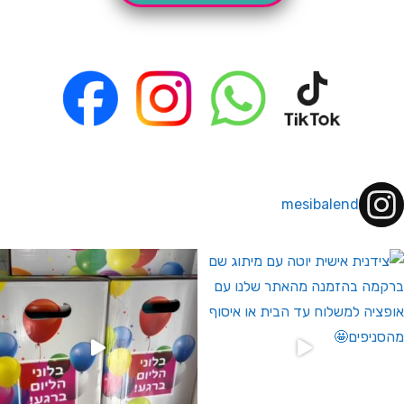
mesibalend
 לחברי מועדון ומצטרפים חדשים🤍