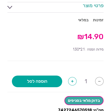
פרטי מוצר
זמינות
במלאי
₪
14.90
מידות המפה : 2.1*1.30
כמות
הוספה לסל
+
-
של
מפת
שולחן
חד
קרן
בדוק מלאי בסניפים
הטבעות
זהב
מק"ט:
7427246570518