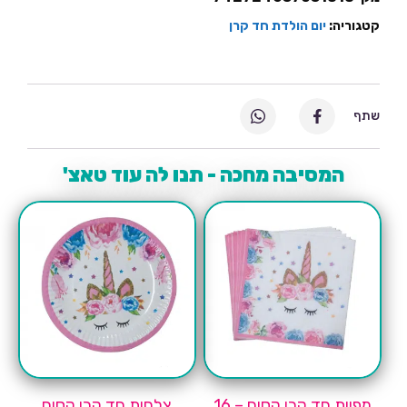
קטגוריה:
יום הולדת חד קרן
שתף
המסיבה מחכה - תנו לה עוד טאצ'
מפיות חד קרן קסום – 16
צלחות חד קרן קסום