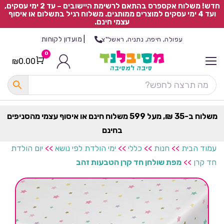
חדש! משלוח אקספרס בהתאם לרשימת היישובים – עד 2 ימי עסקים,
ועד 4 ימי עסקים למוצרים ממותגים. משלוח רגיל בתשלום או איסוף
עצמי חינם.
|
מועדון לקוחות
עפולה, חיפה, נתניה, ראשל"צ
0
₪
0.00
Cart
כ
ל
ה
ק
ט
משלוח ב-35 ₪, מעל 599 משלוח חינם או איסוף עצמי מהסניפים
ר
בחינם
ת
עמוד הבית
>>
חנות
>>
כללי
>>
ימי הולדת לפי נושא
>>
יום הולדת
חד קרן
>>
מפת שולחן חד קרן הטבעות זהב