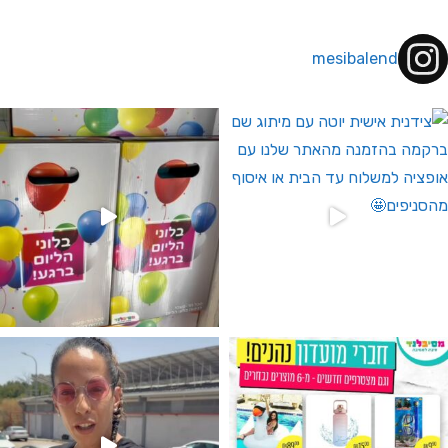
mesibalend
 לחברי מועדון ומצטרפים חדשים🤍
גילוי מין העובר רק במסיבלנד !! קיים