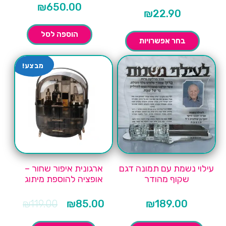
₪
650.00
₪
22.90
הוספה לסל
בחר אפשרויות
מבצע!
עילוי נשמת עם תמונה דגם
ארגונית איפור שחור –
שקוף מהודר
אופציה להוספת מיתוג
המחיר
המחיר
₪
119.00
₪
85.00
₪
189.00
הנוכחי
המקורי
הוא:
היה: