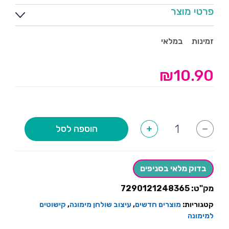
פרטי מוצר
זמינות
במלאי
₪
10.90
כמות
הוספה לסל
+
-
של
מפיות
תרבוש-12
יחידות
בדוק מלאי בסניפים
מק"ט:
7290121248365
קטגוריות:
מוצרים חדשים
,
עיצוב שולחן מימונה
,
קישוטים
למימונה