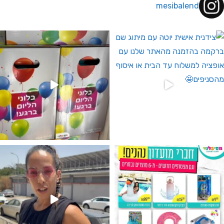
mesibalend
 לחברי מועדון ומצטרפים חדשים🤍
גילוי מין העובר רק במסיבלנד !! קיים