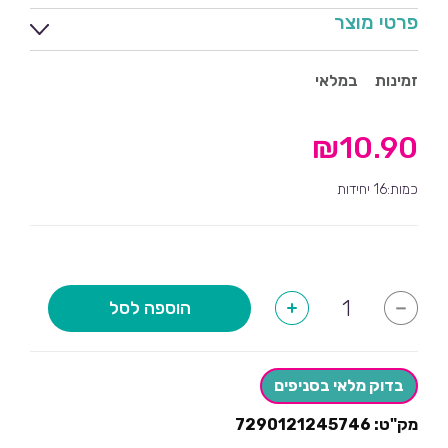
פרטי מוצר
זמינות
במלאי
₪
10.90
כמות:16 יחידות
כמות
הוספה לסל
+
-
של
מפיות
חנוכה
שמח
נרות-16
בדוק מלאי בסניפים
יחידות
מק"ט:
7290121245746