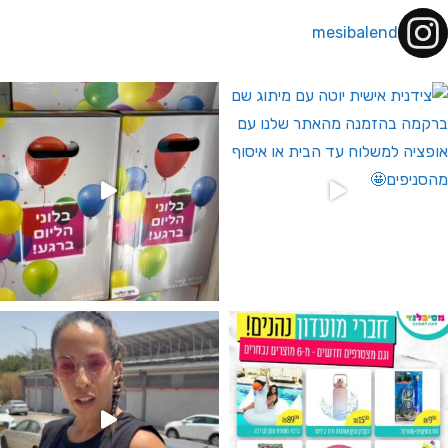
mesibalend
 לחברי מועדון ומצטרפים חדשים🤍
גילוי מין העובר רק במסיבלנד !! קיים