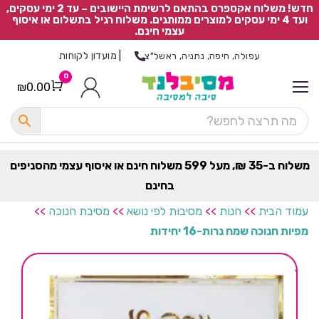
חדש! משלוח אקספרס בהתאם לרשימת היישובים – עד 2 ימי עסקים,
ועד 4 ימי עסקים למוצרים ממותגים. משלוח רגיל בתשלום או איסוף
עצמי חינם.
|
מועדון לקוחות
עפולה, חיפה, נתניה, ראשל"צ
0
₪
0.00
Cart
כ
ל
ה
ק
ט
משלוח ב-35 ₪, מעל 599 משלוח חינם או איסוף עצמי מהסניפים
ר
בחינם
ת
עמוד הבית
>>
חנות
>>
מסיבות לפי נושא
>>
מסיבת חנוכה
>>
מפיות חנוכה שמח נרות-16 יחידות