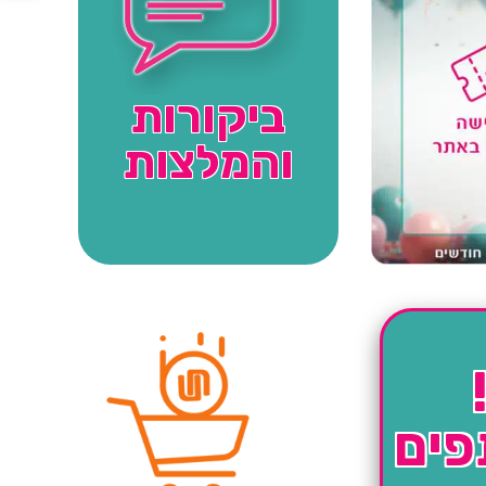
ביקורות
והמלצות
פים