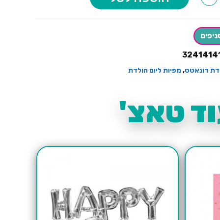
ניפים
20
3241414
לדת דונאטס
,
מפיות ליום הולדת
ד טאצ'