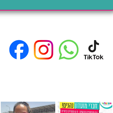
גילוי מין העובר רק במסיבלנד !! קיים
כוס נירוסטה ענקית שכול אחד צריך! קיימת באתר ובסני
המוצר הכי מבוקש ש