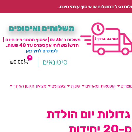
משלוחים ואיסופים
משלוח ב־35 ₪ | איסוף מהסניפים חינם |
חדש! משלוחי אקספרס עד 48 שעות.
לפרטים לחץ כאן
0
סיטונאים
₪
0.00
Cart
וצרים
קופסאות ומארזים
שונות
צעצועים
מציאון
תקנון האתר
גדולות יום הולדת
ידות