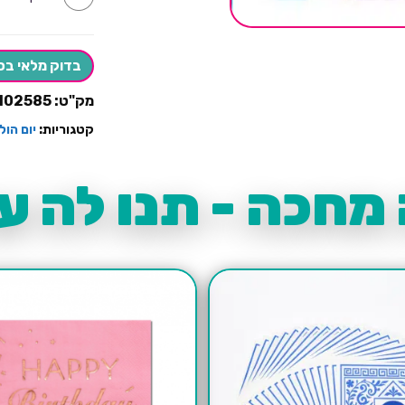
של
מפיות
גדולות
יום
הולדת
בדוק מלאי בס
דונאטס-
יחידות
מק"ט:
102585
קטגוריות:
יום הו
מחכה - תנו לה עו