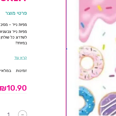
פרטי מוצר
מפיות נייר – מסיבת דונאטס "Yummy Yummy
לשדרוג כל שולחן ב
במיוחד!
✅ עיצוב עליז עם ד
קרא עוד
✅ משתלבות נהדר ע
זמינות
במלאי
✅ מושלם לאירועים
₪
10.90
כמות
-