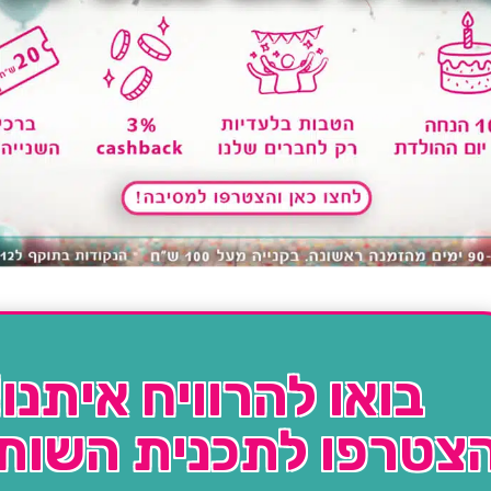
בואו להרוויח איתנו!
צטרפו לתכנית השות