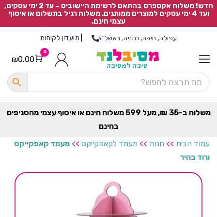
חדש! משלוח אקספרס בהתאם לרשימת היישובים – עד 2 ימי עסקים,
ועד 4 ימי עסקים למוצרים ממותגים. משלוח רגיל בתשלום או איסוף
עצמי חינם.
|
מועדון לקוחות
עפולה, חיפה, נתניה, ראשל"צ
0
₪
0.00
Cart
כ
ל
ה
ק
ט
משלוח ב-35 ₪, מעל 599 משלוח חינם או איסוף עצמי מהסניפים
ר
בחינם
ת
עמוד הבית
>>
חנות
>>
מעמד לקאפקייקס
>>
מעמד קאפקייקס
ורוד בהיר