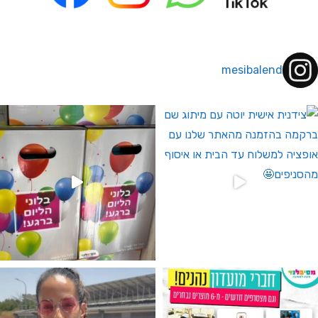
mesibalend
 לחברי מועדון ומצטרפים חדשים🤍
גילוי מין העובר רק במסיבלנד !! קיים