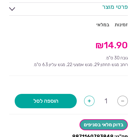
פרטי מוצר
זמינות
במלאי
₪
14.90
גובה:30 ס"מ.
רוחב מגש תחתון:29, מגש אמצעי:22, מגש עליון:6.3 ס"מ.
כמות
הוספה לסל
+
-
של
מעמד
קאפקייקס
ורוד
בהיר
בדוק מלאי בסניפים
מק"ט:
9871160793849