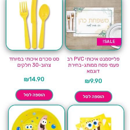
SALE!
פלייסמנט איכותי PVC רב
סט סכו״ם איכותי במיוחד
פעמי פסח ממותג-בחירת
צהוב-30 חלקים
דוגמא
₪
14.90
₪
9.90
הוספה לסל
הוספה לסל