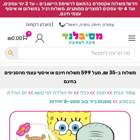
חדש! משלוח אקספרס בהתאם לרשימת היישובים – עד 2 ימי עסקים,
ועד 4 ימי עסקים למוצרים ממותגים. משלוח רגיל בתשלום או איסוף
עצמי חינם.
|
מועדון לקוחות
עפולה, חיפה, נתניה, ראשל"צ
0
₪
0.00
Cart
כ
ל
ה
ק
ט
משלוח ב-35 ₪, מעל 599 משלוח חינם או איסוף עצמי מהסניפים
ר
בחינם
ת
עמוד הבית
>>
חנות
>>
כללי
>>
ימי הולדת לפי נושא
>>
יום הולדת
בובספוג
>>
מסכות נייר בוב ספוג-6 יחידות