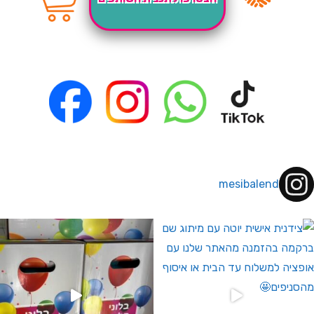
mesibalend
 לחברי מועדון ומצטרפים חדשים🤍