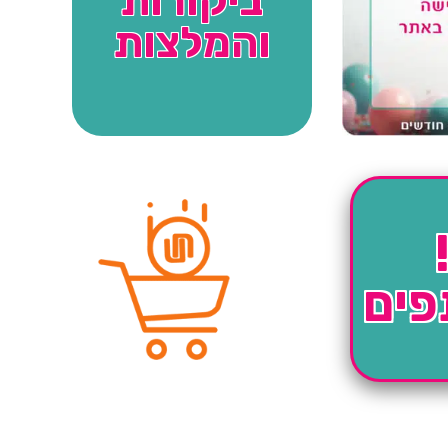
ביקורות
והמלצות
פים