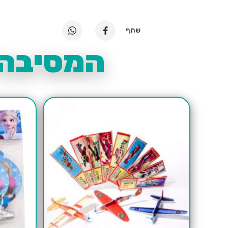
שתף
המסיבה 