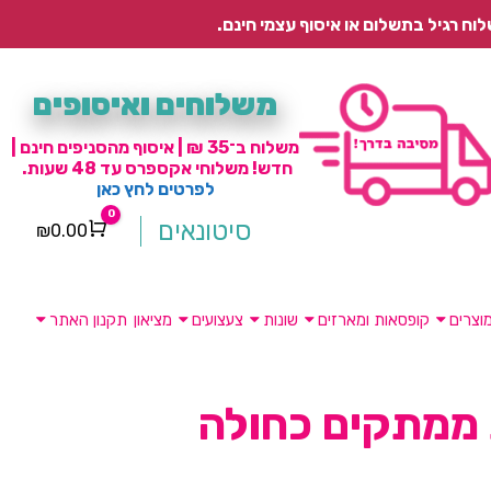
משלוחים ואיסופים
משלוח ב־35 ₪ | איסוף מהסניפים חינם |
חדש! משלוחי אקספרס עד 48 שעות.
לפרטים לחץ כאן
0
סיטונאים
₪
0.00
Cart
וצרים
קופסאות ומארזים
שונות
צעצועים
מציאון
תקנון האתר
ממתקים כחולה