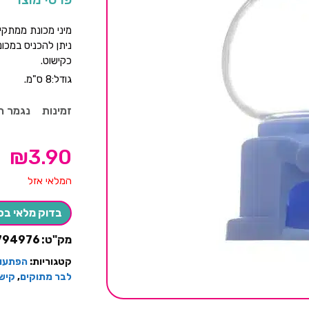
מיני מכונת ממתקים
ניתן להכניס במכו
כקישוט.
גודל:8 ס"מ.
זמינות
נגמר ה
₪
3.90
המלאי אזל
בדוק מלאי בס
מק"ט:
794976
קטגוריות:
הפתעות
לבר מתוקים
,
קישו