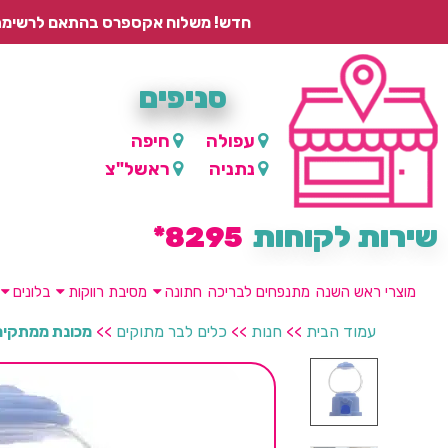
חדש! משלוח אקספרס בהתאם לרשימת היישובים – עד 2 ימי עסקים, ועד 4 ימי עסקים למוצרים ממותגים.
סניפים
עפולה
חיפה
נתניה
ראשל"צ
שירות לקוחות
8295*
מוצרי ראש השנה
מתנפחים לבריכה
חתונה
מסיבת רווקות
בלונים
עמוד הבית
>>
חנות
>>
כלים לבר מתוקים
>>
מכונת ממתקים