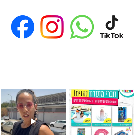
גילוי מין העובר רק במסיבלנד !! קיים
כוס נירוסטה ענקית שכול אחד צריך! קיימת באתר ובסני
המוצר הכי מבוקש ש