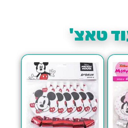
ד טאצ'