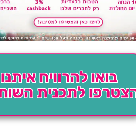
בואו להרוויח איתנו!
צטרפו לתכנית השות