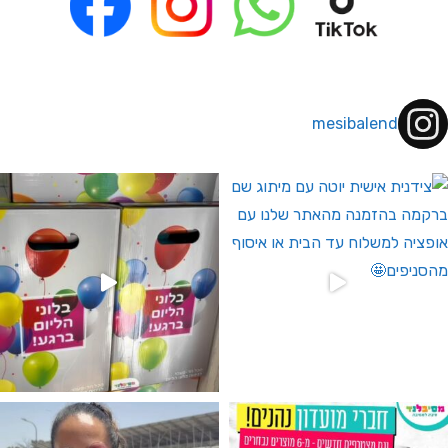
mesibalend
 לחברי מועדון ומצטרפים חדשים🤍
גילוי מין העובר רק במסיבלנד !! קיים