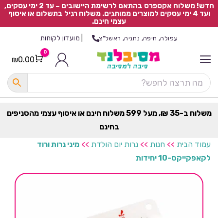
חדש! משלוח אקספרס בהתאם לרשימת היישובים – עד 2 ימי עסקים,
ועד 4 ימי עסקים למוצרים ממותגים. משלוח רגיל בתשלום או איסוף
עצמי חינם.
|
מועדון לקוחות
עפולה, חיפה, נתניה, ראשל"צ
0
₪
0.00
Cart
כ
ל
ה
ק
ט
משלוח ב-35 ₪, מעל 599 משלוח חינם או איסוף עצמי מהסניפים
ר
בחינם
ת
עמוד הבית
>>
חנות
>>
נרות יום הולדת
>>
מיני נרות ורוד
לקאפקייקס-10 יחידות