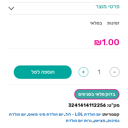
פרטי מוצר
זמינות
במלאי
₪
1.00
כמות
הוספה לסל
+
-
של
מיני
נרות
ורוד
לקאפקייקס-10
בדוק מלאי בסניפים
יחידות
מק"ט:
3241414112256
קטגוריות:
יום הולדת LOL - לול
,
יום הולדת מיני מאוס
,
יום הולדת
נסיכות
,
מציאון
,
נרות יום הולדת