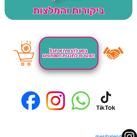
ביקורות והמלצות
בואו להרוויח איתנו!
הצטרפו לתכנית השותפים
mesibalend