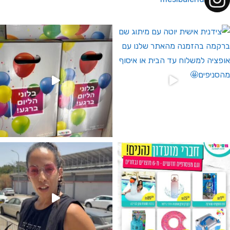
 לחברי מועדון ומצטרפים חדשים🤍
גילוי מין העובר רק במסיבלנד !! קיים