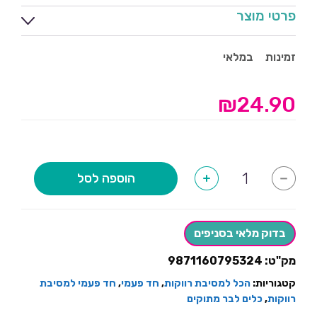
פרטי מוצר
זמינות
במלאי
₪
24.90
כמות
הוספה לסל
+
-
של
מיכל
שתיה
למסיבה
ורוד+4
בדוק מלאי בסניפים
כוסות
מתנה
מק"ט:
9871160795324
קטגוריות:
הכל למסיבת רווקות
,
חד פעמי
,
חד פעמי למסיבת
רווקות
,
כלים לבר מתוקים