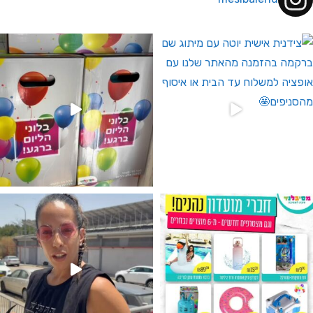
 לחברי מועדון ומצטרפים חדשים🤍
גילוי מין העובר רק במסיבלנד !! קיים