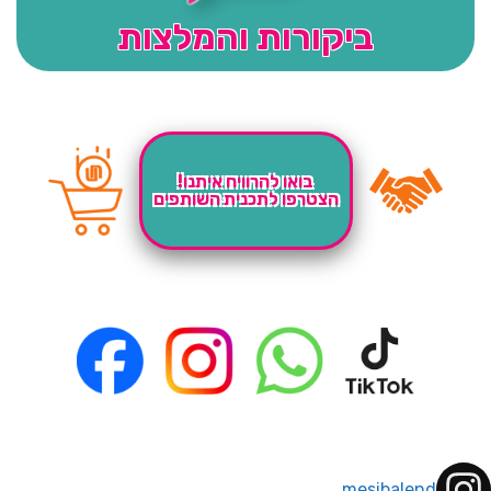
ביקורות והמלצות
בואו להרוויח איתנו!
הצטרפו לתכנית השותפים
mesibalend