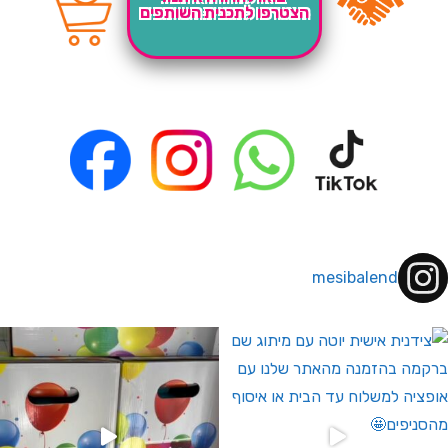
הצטרפו לתכנית השותפים
mesibalend
 לחברי מועדון ומצטרפים חדשים🤍