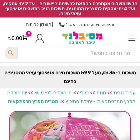
חדש! משלוח אקספרס בהתאם לרשימת היישובים – עד 2 ימי עסקים,
ועד 4 ימי עסקים למוצרים ממותגים. משלוח רגיל בתשלום או איסוף
עצמי חינם.
|
מועדון לקוחות
עפולה, חיפה, נתניה, ראשל"צ
0
₪
0.00
Cart
כ
ל
ה
ק
ט
משלוח ב-35 ₪, מעל 599 משלוח חינם או איסוף עצמי מהסניפים
ר
בחינם
ת
עמוד הבית
>>
חנות
>>
כללי
>>
ימי הולדת לפי נושא
>>
יום הולדת
מפרץ ההרפתקאות - יחידת החילוץ
>>
מטריה מפרץ הרפתקאות