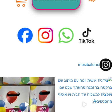
mesibalend
 לחברי מועדון ומצטרפים חדשים🤍