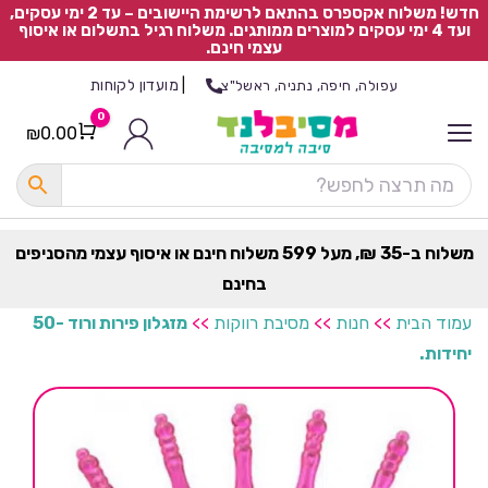
חדש! משלוח אקספרס בהתאם לרשימת היישובים – עד 2 ימי עסקים,
ועד 4 ימי עסקים למוצרים ממותגים. משלוח רגיל בתשלום או איסוף
עצמי חינם.
|
מועדון לקוחות
עפולה, חיפה, נתניה, ראשל"צ
0
₪
0.00
Cart
כ
ל
ה
ק
ט
משלוח ב-35 ₪, מעל 599 משלוח חינם או איסוף עצמי מהסניפים
ר
בחינם
ת
עמוד הבית
>>
חנות
>>
מסיבת רווקות
>>
מזגלון פירות ורוד -50
יחידות.