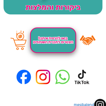
ביקורות והמלצות
בואו להרוויח איתנו!
הצטרפו לתכנית השותפים
mesibalend