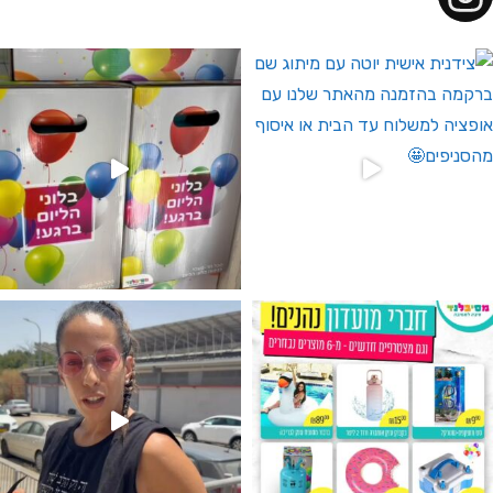
 לחברי מועדון ומצטרפים חדשים🤍
גילוי מין העובר רק במסיבלנד !! קיים