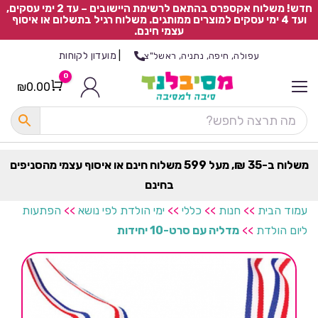
חדש! משלוח אקספרס בהתאם לרשימת היישובים – עד 2 ימי עסקים,
ועד 4 ימי עסקים למוצרים ממותגים. משלוח רגיל בתשלום או איסוף
עצמי חינם.
|
מועדון לקוחות
עפולה, חיפה, נתניה, ראשל"צ
0
₪
0.00
Cart
כ
ל
ה
ק
ט
משלוח ב-35 ₪, מעל 599 משלוח חינם או איסוף עצמי מהסניפים
ר
בחינם
ת
עמוד הבית
>>
חנות
>>
כללי
>>
ימי הולדת לפי נושא
>>
הפתעות
ליום הולדת
>>
מדליה עם סרט-10 יחידות