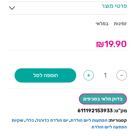
פרטי מוצר
זמינות
במלאי
₪
19.90
כמות
הוספה לסל
+
-
של
מדליה
עם
סרט-10
יחידות
בדוק מלאי בסניפים
מק"ט:
611192153933
קטגוריות:
הפתעות ליום הולדת
,
יום הולדת כדורגל
,
כללי
,
שקיות
הפתעה ליום הולדת