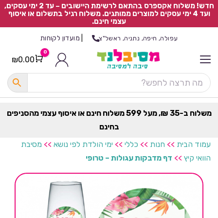
חדש! משלוח אקספרס בהתאם לרשימת היישובים – עד 2 ימי עסקים,
ועד 4 ימי עסקים למוצרים ממותגים. משלוח רגיל בתשלום או איסוף
עצמי חינם.
|
מועדון לקוחות
עפולה, חיפה, נתניה, ראשל"צ
0
₪
0.00
Cart
כ
ל
ה
ק
ט
משלוח ב-35 ₪, מעל 599 משלוח חינם או איסוף עצמי מהסניפים
ר
בחינם
ת
עמוד הבית
>>
חנות
>>
כללי
>>
ימי הולדת לפי נושא
>>
מסיבת
הוואי קיץ
>>
דף מדבקות עגולות – טרופי