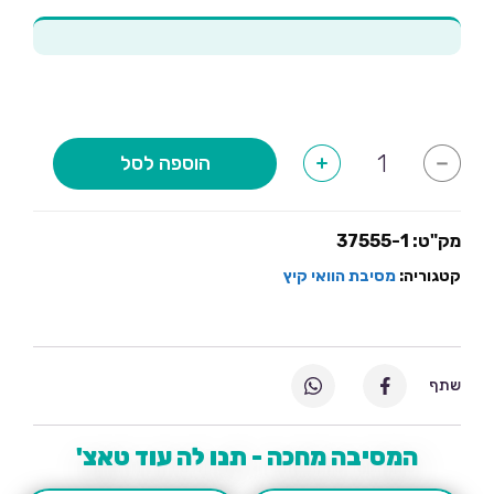
כמות
הוספה לסל
+
-
של
דף
מדבקות
עגולות
-
מק"ט:
37555-1
טרופי
קטגוריה:
מסיבת הוואי קיץ
שתף
המסיבה מחכה - תנו לה עוד טאצ'