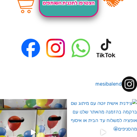
הצטרפו לתכנית השותפים
mesibalend
 לחברי מועדון ומצטרפים חדשים🤍