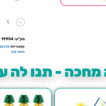
המדבקה?
כמות
-
של
מדבקות
עגולות
בעיצוב
אננס
מק"ט:
19954
קטגוריות:
מדבקות
הוואי קיץ
מחכה - תנו לה עו