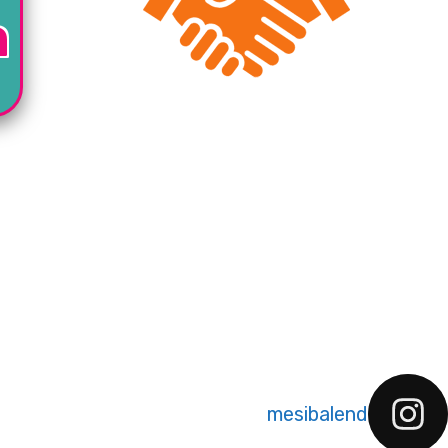
ה
mesibalend