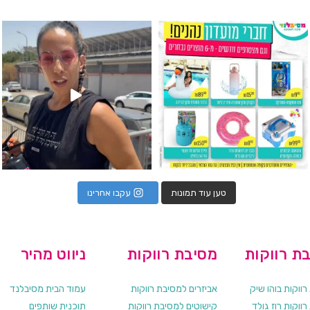
גילוי מין העובר רק במסיבלנד !! קיים
כוס נירוסטה ענקית שכול אחד צריך! קיימת באתר ובסני
המוצר הכי מבוקש ש
טען עוד תמונות
עקבו אחרינו
ת רווקות
מסיבת רווקות
ניווט מהיר
ווקות בוהו שיק
אביזרים למסיבת רווקות
עמוד הבית מסיבלנד
ווקות רוז גולד
קישוטים למסיבת רווקות
תוכנית שותפים