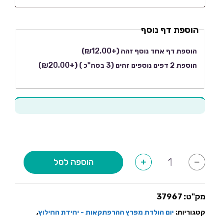
לרשום
על
הוספת דף נוסף
המדבקה
?
₪
12.00
הוספת דף אחד נוסף זהה
(+
)
₪
20.00
הוספת 2 דפים נוספים זהים (3 בסה"כ )
(+
)
כמות
הוספה לסל
+
-
של
מדבקות
מיתוג
לבקבוקים
קטנים-
מק"ט:
37967
מפרץ
ההרפתקאות
קטגוריות:
יום הולדת מפרץ ההרפתקאות - יחידת החילוץ
,