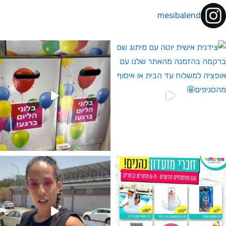
mesibalend
 לחברי מועדון ומצטרפים חדשים🤍
גילוי מין העובר רק במסיבלנד !! קיים