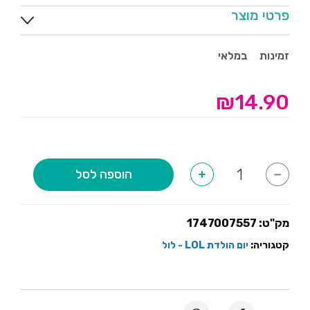
פרטי מוצר
זמינות
במלאי
₪
14.90
כמות
הוספה לסל
+
-
של
מדבקות
לבקבוקי
מים
LOL
מק"ט:
1747007557
קטגוריה:
יום הולדת LOL - לול