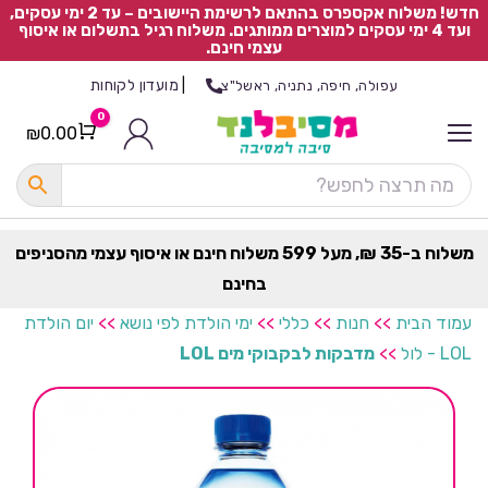
חדש! משלוח אקספרס בהתאם לרשימת היישובים – עד 2 ימי עסקים,
ועד 4 ימי עסקים למוצרים ממותגים. משלוח רגיל בתשלום או איסוף
עצמי חינם.
|
מועדון לקוחות
עפולה, חיפה, נתניה, ראשל"צ
0
₪
0.00
Cart
כ
ל
ה
ק
ט
משלוח ב-35 ₪, מעל 599 משלוח חינם או איסוף עצמי מהסניפים
ר
בחינם
ת
עמוד הבית
>>
חנות
>>
כללי
>>
ימי הולדת לפי נושא
>>
יום הולדת
LOL - לול
>>
מדבקות לבקבוקי מים LOL