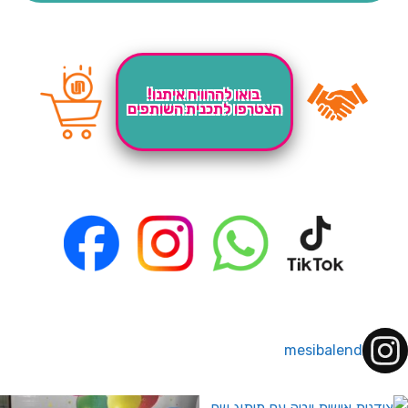
בואו להרוויח איתנו!
הצטרפו לתכנית השותפים
mesibalend
 לחברי מועדון ומצטרפים חדשים🤍