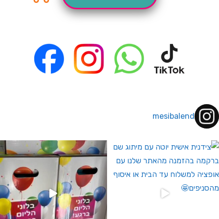
mesibalend
 לחברי מועדון ומצטרפים חדשים🤍