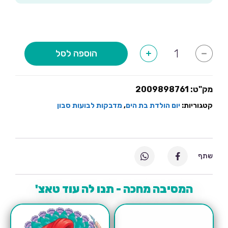
כמות
הוספה לסל
+
-
של
מדבקות
לבועות
סבון
בת
מק"ט:
2009898761
הים
פסטל
קטגוריות:
יום הולדת בת הים
,
מדבקות לבועות סבון
שתף
המסיבה מחכה - תנו לה עוד טאצ'